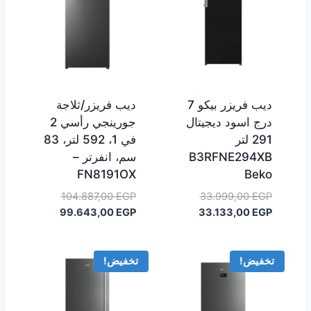
ديب فريزر بيكو 7
ديب فريزر/ثلاجة
درج اسود ديجيتال
جورينجي رأسي 2
291 لتر
في 1، 592 لتر، 83
B3RFNE294XB
سم، انفرتر –
FN8191OX
Beko
السعر
السعر
104.887,00
EGP
33.999,00
EGP
السعر
الأصلي
السعر
الأصلي
99.643,00
EGP
33.133,00
EGP
هو:
الحالي
هو:
الحالي
هو:
33.999,00 EGP.
هو:
104.887,00 EGP.
99.643,00 EGP.
33.133,00 EGP.
تخفيض!
تخفيض!