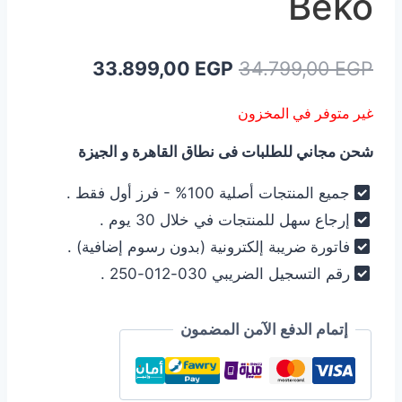
Beko
السعر
السعر
33.899,00
EGP
34.799,00
EGP
الأصلي
الحالي
غير متوفر في المخزون
هو:
هو:
شحن مجاني للطلبات فى نطاق القاهرة و الجيزة
33.899,00 EGP.
34.799,00 EGP.
جميع المنتجات أصلية 100% - فرز أول فقط .
إرجاع سهل للمنتجات في خلال 30 يوم .
فاتورة ضريبة إلكترونية (بدون رسوم إضافية) .
رقم التسجيل الضريبي 030-012-250 .
إتمام الدفع الآمن المضمون