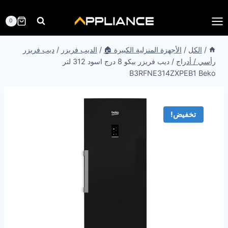
لتجاوز
لى
0
لمحتوى
/
الكل
/
الأجهزة المنزلية الكبيرة 🏠
/
الديب فريزر
/
ديب فريزر
رأسي / أدراج
/
ديب فريزر بيكو 8 درج اسود 312 لتر
B3RFNE314ZXPEB1 Beko
تخفيض!