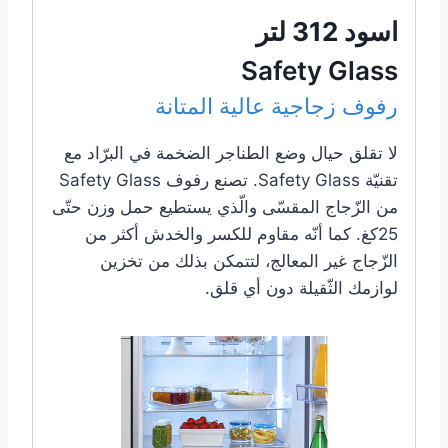
اسود 312 لتر
Safety Glass
رفوف زجاجية عالية المتانة
لا تقلق حيال وضع الطناجر الضخمة في البرّاد مع
تقنيّة Safety Glass. تصنع رفوف Safety Glass
من الزّجاج المقسّى والّذي يستطيع حمل وزن حتّى
25كغ. كما أنّه مقاوم للكسر والخدش أكثر من
الزّجاج غير المعالج، لتتمكن بذلك من تخزين
لوازمك الثّقيلة دون أي قلق.