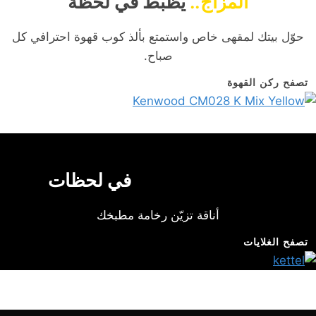
المزاج..
يظبط في لحظة
حوّل بيتك لمقهى خاص واستمتع بألذ كوب قهوة احترافي كل
صباح.
تصفح ركن القهوة
مشروبك السخن..
في لحظات
أناقة تزيّن رخامة مطبخك
تصفح الغلايات