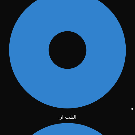
البلت ان