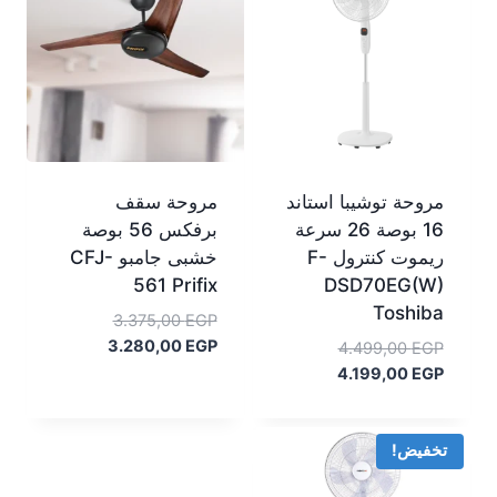
مروحة توشيبا استاند
مروحة سقف
16 بوصة 26 سرعة
برفكس 56 بوصة
ريموت كنترول F-
خشبى جامبو CFJ-
561 Prifix
DSD70EG(W)
Toshiba
السعر
3.375,00
EGP
السعر
الأصلي
3.280,00
EGP
السعر
4.499,00
EGP
هو:
الحالي
السعر
الأصلي
4.199,00
EGP
هو:
3.375,00 EGP.
هو:
الحالي
3.280,00 EGP.
هو:
4.499,00 EGP.
4.199,00 EGP.
تخفيض!