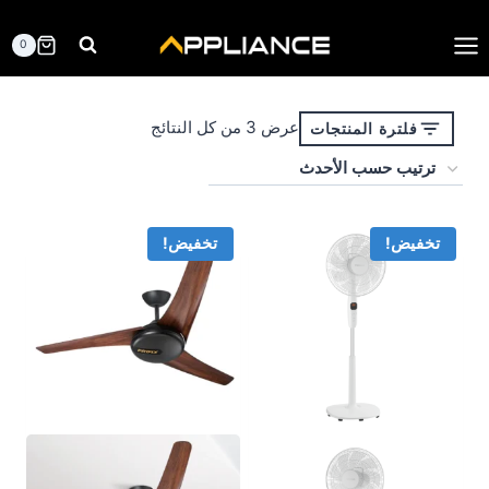
لتجاوز
لى
0
لمحتوى
تم
عرض ⁦3⁩ من كل النتائج
فلترة المنتجات
الفرز
حسب
الأحدث
تخفيض!
تخفيض!