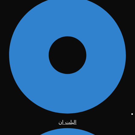
البلت ان