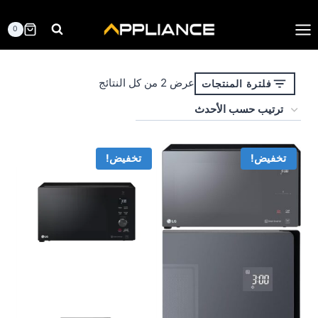
لتجاوز
لى
0
لمحتوى
تم
عرض ⁦2⁩ من كل النتائج
فلترة المنتجات
الفرز
حسب
الأحدث
تخفيض!
تخفيض!