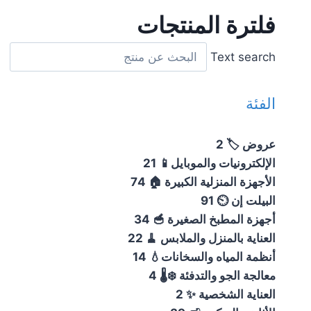
فلترة المنتجات
Text search
الفئة
عروض 🏷️
2
الإلكترونيات والموبايل📱
21
الأجهزة المنزلية الكبيرة 🏠
74
البيلت إن ⏲️
91
أجهزة المطبخ الصغيرة 🥣
34
العناية بالمنزل والملابس 🧹
22
أنظمة المياه والسخانات💧
14
معالجة الجو والتدفئة ❄️🌡️
4
العناية الشخصية ✨
2