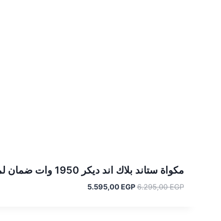
مكواة ستاند بلاك اند ديكر 1950 وات ضمان لمدة عامين BLACK DECKER GST1820-B5
السعر
السعر
5.595,00
EGP
6.295,00
EGP
الأصلي
الحالي
هو:
هو:
5.595,00 EGP.
6.295,00 EGP.