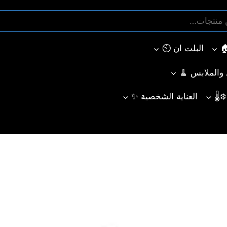
البلت ان ⏲️
ل والملابس 🧹
🌡️
العناية الشخصية ✨