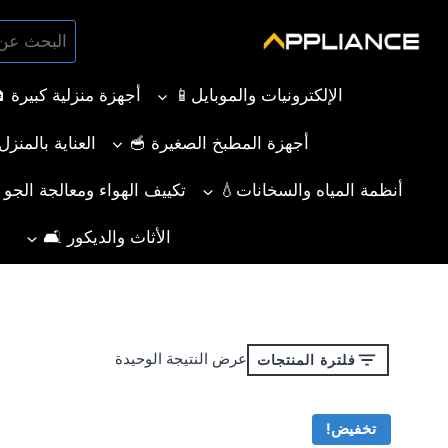
لتجاوز
البحث
لى
بحث
عن:
لمحتوى
الإلكترونيات والموبايل📱
أجهزة منزلية كبيرة 
أجهزة المطبخ الصغيرة 🥣
العناية بالمنز
أنظمة المياه والسخانات💧
تكييف الهواء ومعالجة الجو ❄️
الأثاث والديكور 🛋️
عرض النتيجة الوحيدة
فلترة المنتجات
تخفيض!