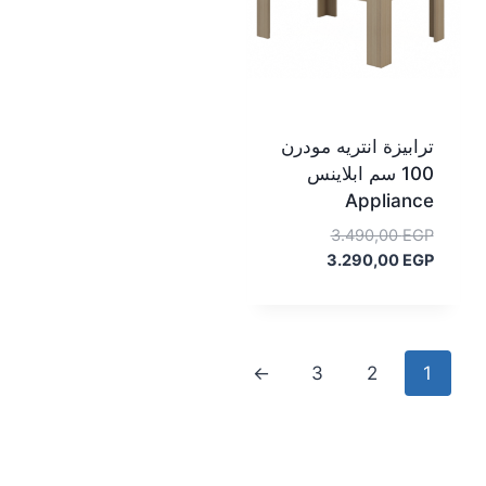
ترابيزة انتريه مودرن
100 سم ابلاينس
Appliance
السعر
3.490,00
EGP
السعر
الأصلي
3.290,00
EGP
هو:
الحالي
هو:
3.490,00 EGP.
3.290,00 EGP.
←
3
2
1