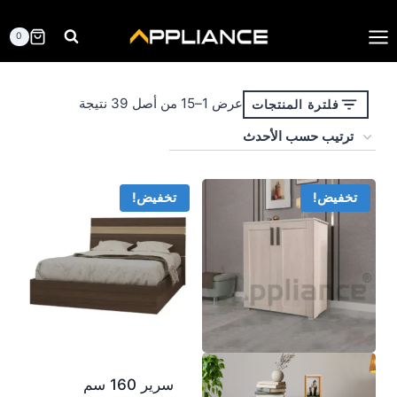
لتجاوز
لى
0
لمحتوى
تم
عرض 1–15 من أصل 39 نتيجة
فلترة المنتجات
الفرز
حسب
الأحدث
تخفيض!
تخفيض!
سرير 160 سم