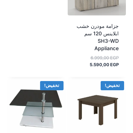
749,00 EGP.
جزامة مودرن خشب
ابلاينس 120 سم
SH3-WD
Appliance
السعر
6.999,00
EGP
السعر
الأصلي
5.590,00
EGP
هو:
الحالي
هو:
6.999,00 EGP.
5.590,00 EGP.
تخفيض!
تخفيض!