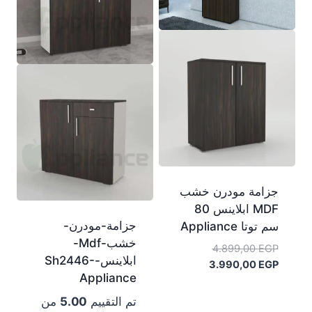
جزامة مودرن خشب
MDF ابلاينس 80
جزامة-مودرن-
سم توتا Appliance
خشب-Mdf-
السعر
4.899,00
EGP
ابلاينس-Sh2446-
السعر
الأصلي
3.990,00
EGP
Appliance
هو:
الحالي
هو:
4.899,00 EGP.
تم التقييم
5.00
من