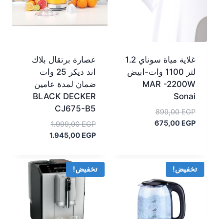
غلاية مياة سوناي 1.2
عصارة برتقال بلاك
لتر 1100 وات-ابيض
اند ديكر 25 وات
MAR -2200W
ضمان لمدة عامين
BLACK DECKER
Sonai
‎CJ675-B5
السعر
899,00
EGP
السعر
الأصلي
675,00
EGP
السعر
1.999,00
EGP
هو:
الحالي
السعر
الأصلي
1.945,00
EGP
هو:
899,00 EGP.
هو:
الحالي
675,00 EGP.
هو:
1.999,00 EGP.
1.945,00 EGP.
تخفيض!
تخفيض!