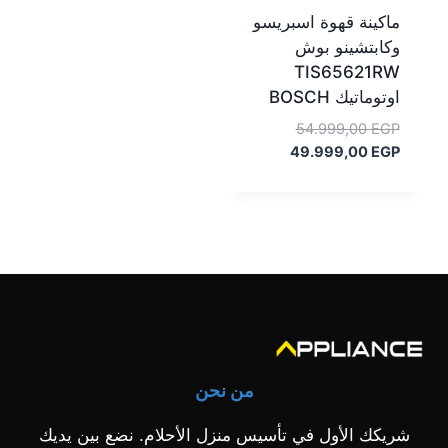
ماكينة قهوة اسبريسو
وكابتشينو بوش
TIS65621RW
اوتوماتيك BOSCH
السعر
54.999,00
EGP
السعر
الأصلي
49.999,00
EGP
هو:
الحالي
هو:
54.999,00 EGP.
49.999,00 EGP.
من نحن
شريكك الأول في تأسيس منزل الأحلام. نضع بين يديك