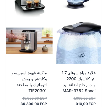
غلاية مياة سوناى 1.7
ماكينة قهوة اسبريسو
لتر كلاسيك 2200
وكابتشينو بوش
وات زجاج اضائة ليد
اتوماتيك بالمطحنة
TIE20301
MAR-3752 Sonai
السعر
السعر
45.999,00
EGP
1.099,00
EGP
السعر
الأصلي
السعر
الأصلي
39.399,00
EGP
910,00
EGP