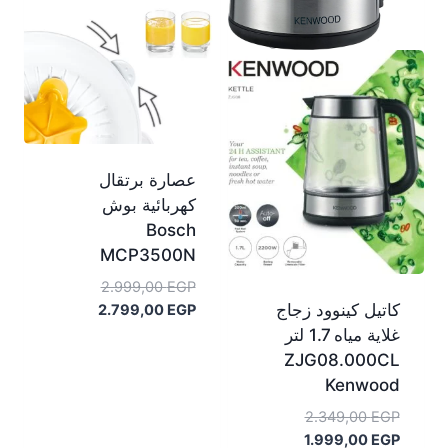
عصارة برتقال
كهربائية بوش
Bosch
MCP3500N
السعر
2.999,00
EGP
كاتيل كينوود زجاج
السعر
الأصلي
2.799,00
EGP
هو:
الحالي
غلاية مياه 1.7 لتر
هو:
2.999,00 EGP.
ZJG08.000CL
2.799,00 EGP.
Kenwood
السعر
2.349,00
EGP
السعر
الأصلي
1.999,00
EGP