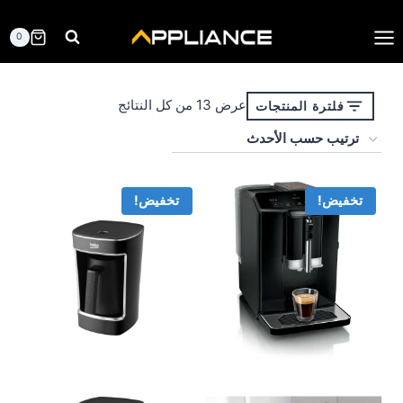
لتجاوز
لى
0
لمحتوى
تم
عرض ⁦13⁩ من كل النتائج
فلترة المنتجات
الفرز
حسب
الأحدث
تخفيض!
تخفيض!