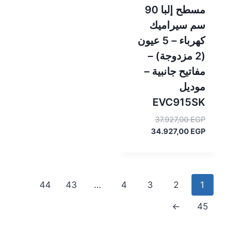
مسطح إلبا 90
سم سيراميك
كهرباء – 5 عيون
(2 مزدوجة) –
مفاتيح جانبية –
موديل
EVC915SK
السعر
37.927,00
EGP
الأصلي
السعر
34.927,00
EGP
هو:
الحالي
هو:
37.927,00 EGP.
34.927,00 EGP.
44
43
…
4
3
2
1
←
45