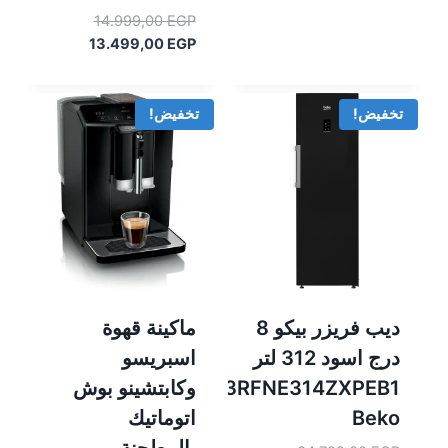
السعر
14.999,00
EGP
السعر
الأصلي
13.499,00
EGP
هو:
الحالي
هو:
14.999,00 EGP.
13.499,00 EGP.
تخفيض!
تخفيض!
ديب فريزر بيكو 8
ماكينة قهوة
درج اسود 312 لتر
اسبريسو
B3RFNE314ZXPEB1
وكابتشينو بوش
Beko
اتوماتيك
بالمطحنة