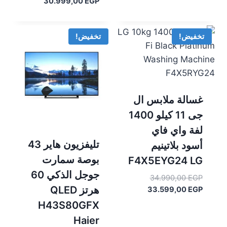
الأصلي
السعر
30.999,00
EGP
هو:
الحالي
هو:
31.990,00 EGP.
30.999,00 EGP.
تخفيض!
تخفيض!
غسالة ملابس ال
جى 11 كيلو 1400
لفة واي فاي
تليفزيون هاير 43
أسود بلاتينيم
بوصة سمارت
F4X5EYG24 LG
جوجل الذكي 60
السعر
34.990,00
EGP
هرتز QLED
السعر
الأصلي
33.599,00
EGP
هو:
الحالي
H43S80GFX
هو:
34.990,00 EGP.
Haier
33.599,00 EGP.