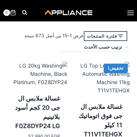
لتجاوز
لى
0
لمحتوى
تم
عرض 1–15 من أصل 673 نتيجة
فلترة المنتجات
الفرز
حسب
الأحدث
تخفيض!
غسالة ملابس ال
غسالة ملابس ال
جى 20 كجم أسود
جى فوق اتوماتيك
بلاتينيم
11 كيلو
F0Z8DYP24 LG
T11V1TEHGX
52.990,00
EGP