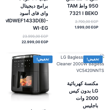
950 واط TAM
برامج ديجيتال
7321 I BEKO
واى فاى أسود
MDWEF1433D(B)-
السعر
2.700,00
EGP
السعر
الأصلي
WI-EG
1.999,00
EGP
هو:
الحالي
السعر
23.999,00
EGP
هو:
2.700,00 EGP.
السعر
الأصلي
22.999,00
EGP
1.999,00 EGP.
هو:
الحالي
هو:
23.999,00 EGP.
22.999,00 EGP.
تخفيض!
تخفيض!
مكنسة كهربائية
LG بدون كيس
2000 وات
باجليس