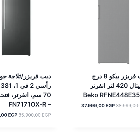
ديب فريزر بيكو 8 درج
ديب فريزر/ثلاجة جو
ديجيتال 420 لتر انفرتر
رأ
Beko RFNE448E3
70 سم، انفرتر، فتح
– FN7171OX-R
السعر
السعر
37.999,00
EGP
38.999,00
الأصلي
الحالي
السعر
,00
EGP
85.900,00
EGP
هو:
هو:
الأصلي
37.999,00 EGP.
38.999,00 EGP.
هو:
.900,00 EGP.