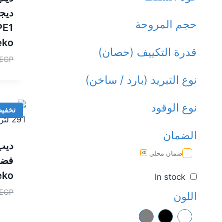
حجم المروحة
PE1
eko
قدرة التكييف (حصان)
EGP
نوع التبريد (بارد / ساخن)
نوع الوقود
تخفي
الضمان
ضمان محلي
30
eko
In stock
EGP
اللون