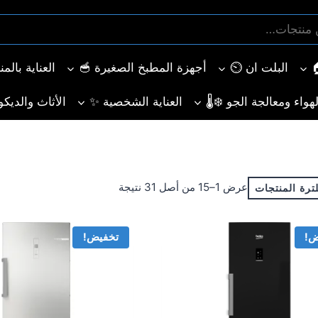
البلت ان ⏲️
أجهزة المطبخ الصغيرة 🥣
العناية بالم
هواء ومعالجة الجو ❄️🌡️
العناية الشخصية ✨
الأثاث والديكو
تم
عرض 1–15 من أصل 31 نتيجة
ترة المنتجات
الفرز
حسب
ض!
تخفيض!
الأحدث