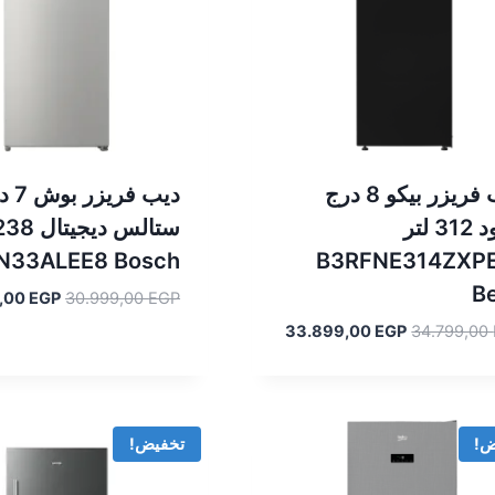
ديب فريزر بيكو 8 درج
ديب فري
اسود 312 لتر
N33ALEE8 Bosch
B3RFNE314ZXP
B
السعر
,00
EGP
30.999,00
EGP
الأصلي
السعر
السعر
33.899,00
EGP
34.799,00
هو:
الأصلي
الحالي
.999,00 EGP.
هو:
هو:
33.899,00 EGP.
34.799,00 EGP.
ض!
تخفيض!