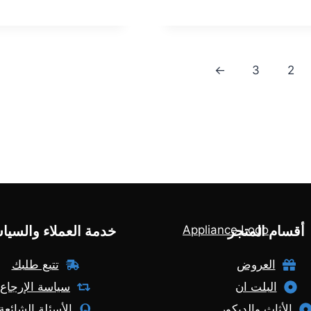
.999,00 EGP.
32.799,00 EGP.
32.999,00 EGP.
←
3
2
أقسام المتجر
خدمة العملاء والسيا
العروض
تتبع طلبك
البلت ان
سياسة الإرجاع
الأثاث والديكور
الأسئلة الشائعة