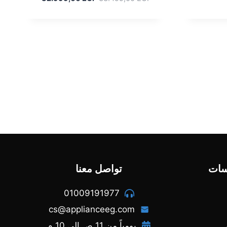
33.133,00 EGP.
33
الأصلي
الحالي
هو:
هو:
32.999,00 EGP.
33.499,00 EGP.
سات
تواصل معنا
01009191977
cs@applianceeg.com
يومياً من 11 ص إلى 10 م