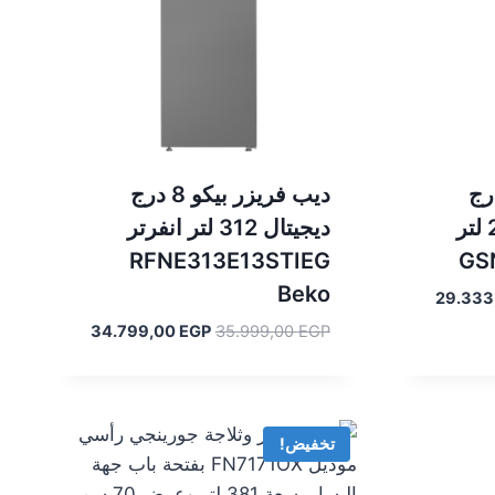
زر بوش 7 درج
ديب فريزر بيكو 8 درج
ستالس ديجيتال 238 لتر
ديجيتال 312 لتر انفرتر
RFNE313E13STIEG
GS
Beko
السعر
29.333
الحالي
السعر
السعر
34.799,00
EGP
35.999,00
EGP
هو:
الأصلي
الحالي
29.333,00 EGP.
30
هو:
هو:
34.799,00 EGP.
35.999,00 EGP.
تخفيض!