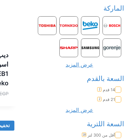
الماركة
عرض المزيد
EB1
السعة بالقدم
eko
14 قدم
2
EGP
21 قدم
2
عرض المزيد
السعة اللترية
تخفي
أقل من 300 لتر
18