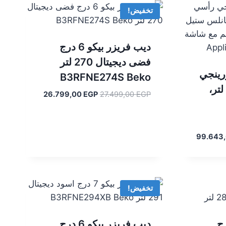
تخفيض!
ديب فريزر بيكو 6 درج
فضى ديجيتال 270 لتر
رينجي
B3RFNE274S Beko
أسي 2 في 1، 592 لتر،
السعر
السعر
26.799,00
EGP
27.499,00
EGP
الأصلي
الحالي
هو:
هو:
26.799,00 EGP.
27.499,00 EGP.
السعر
99.643
الحالي
هو:
99.643,00 EGP.
104.
تخفيض!
يكو 6 درج
ديب فريزر بيكو 6 درج