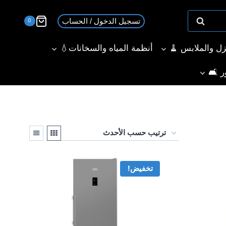
تسجيل الدخول / الحساب
0
نزل والملابس 🧹
أنظمة المياه والسخانات💧
ر 🛋️
تخفيض!