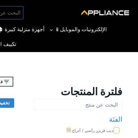
لتجاوز
البحث
لى
بحث
عن:
لمحتوى
الإلكترونيات والموبايل📱
أجهزة منزلية كبيرة 
تكييف ال
فل
فلترة المنتجات
تخفي
الفئة
ديب فريزر رأسي / أدراج
31