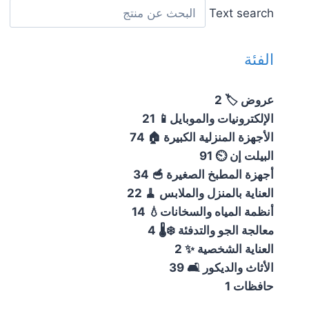
Text search
الفئة
عروض 🏷️
2
الإلكترونيات والموبايل📱
21
الأجهزة المنزلية الكبيرة 🏠
74
البيلت إن ⏲️
91
أجهزة المطبخ الصغيرة 🥣
34
العناية بالمنزل والملابس 🧹
22
أنظمة المياه والسخانات💧
14
معالجة الجو والتدفئة ❄️🌡️
4
العناية الشخصية ✨
2
الأثاث والديكور 🛋️
39
حافظات
1