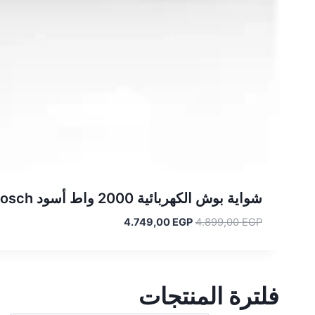
شواية بوش الكهربائية 2000 واط أسود TCG3323 Bosch
السعر
السعر
4.749,00
EGP
4.899,00
EGP
الأصلي
الحالي
هو:
هو:
4.749,00 EGP.
4.899,00 EGP.
فلترة المنتجات