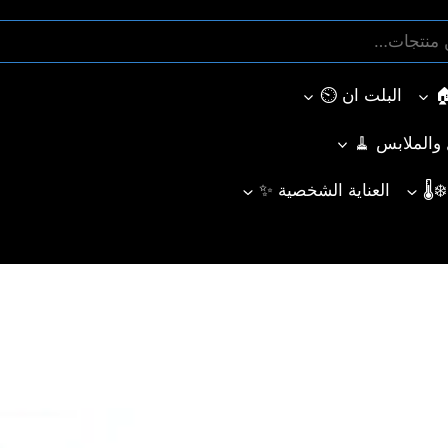
البلت ان ⏲️
ل والملابس 🧹
🌡️
العناية الشخصية ✨