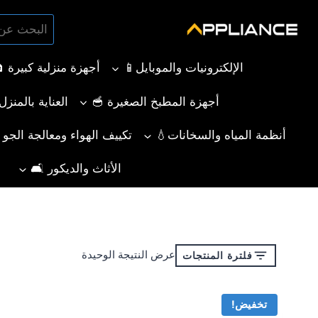
لتجاوز
البحث
لى
بحث
عن:
لمحتوى
الإلكترونيات والموبايل📱
أجهزة منزلية كبيرة 
أجهزة المطبخ الصغيرة 🥣
العناية بالمنز
أنظمة المياه والسخانات💧
تكييف الهواء ومعالجة الجو ❄️
الأثاث والديكور 🛋️
عرض النتيجة الوحيدة
فلترة المنتجات
تخفيض!