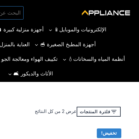
لتجاوز
البحث
لى
بحث
عن:
لمحتوى
الإلكترونيات والموبايل📱
أجهزة منزلية كبيرة 
أجهزة المطبخ الصغيرة 🥣
العناية بالمنز
أنظمة المياه والسخانات💧
تكييف الهواء ومعالجة الجو ❄️
الأثاث والديكور 🛋️
تم
عرض ⁦2⁩ من كل النتائج
فلترة المنتجات
الفرز
حسب
تخفيض!
الأحدث