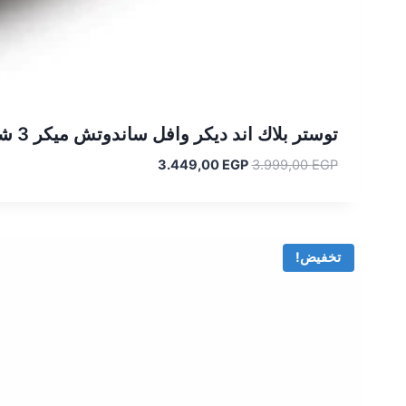
توستر بلاك اند ديكر وافل ساندوتش ميكر 3 شريحة TS4130-B5
السعر
السعر
3.449,00
EGP
3.999,00
EGP
الأصلي
الحالي
هو:
هو:
3.449,00 EGP.
3.999,00 EGP.
تخفيض!