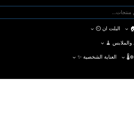
البلت ان ⏲️
ل والملابس 🧹
🌡️
العناية الشخصية ✨