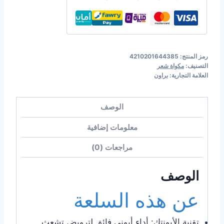
رمز المنتج:
4210201644385
التصنيف:
مكواة شعر
العلامة التجارية:
براون
الوصف
معلومات إضافية
مراجعات (0)
الوصف
عن هذه السلعة
تقنية الأيونتك: أداء أيوني فائق لترويض تشعث