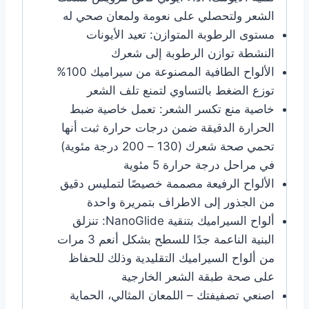
الشعر ولتحصلي على نعومة ولمعان صحي له
مستوى الرطوبة المتوازن: تعيد الأيونات
النشطة توازن الرطوبة إلى شعرك
الألواح الطافية المصنوعة من سيراميك 100%
توزع الضغط بالتساوي لتمنع تلف الشعر
خاصية منع تكسر الشعر: تعمل خاصية ضبط
الحرارة الدقيقة ضمن درجات حرارة ثبت أنها
تحمي صحة شعرك (130 – 200 درجة مئوية)
في مراحل درجة حرارة 5 مئوية
الألواح الرفيعة مصممة خصيصًا لتمليس دقيق
من الجذور إلى الاطراف بتمريرة واحدة
ألواح السيراميك بتنقية NanoGlide: تنزلق
البنية الناعمة جدًا للسطح بشكل أنعم 3 مرات
من ألواح السيراميك التقليدية وذلك للحفاظ
على صحة طبقة الشعر الخارجية
اصنعي تصفيفتك – اللمعان المثالي، الحماية