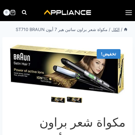
لتجاوز
لى
0
لمحتوى
/
الكل
/
مكواة شعر براون ساتين هير 7 أيون ST710 BRAUN
تخفيض!
مكواة شعر براون