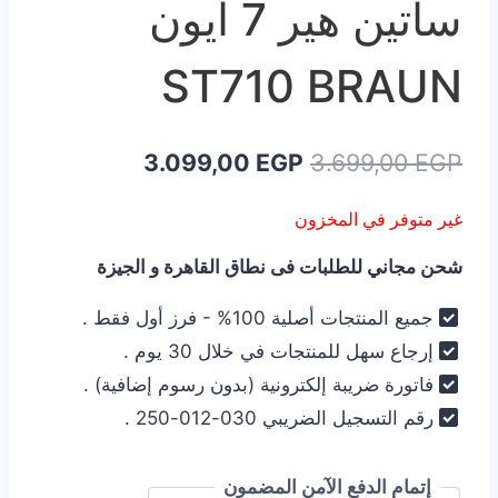
ساتين هير 7 أيون
ST710 BRAUN
السعر
السعر
3.099,00
EGP
3.699,00
EGP
الأصلي
الحالي
غير متوفر في المخزون
هو:
هو:
شحن مجاني للطلبات فى نطاق القاهرة و الجيزة
3.099,00 EGP.
3.699,00 EGP.
جميع المنتجات أصلية 100% - فرز أول فقط .
إرجاع سهل للمنتجات في خلال 30 يوم .
فاتورة ضريبة إلكترونية (بدون رسوم إضافية) .
رقم التسجيل الضريبي 030-012-250 .
إتمام الدفع الآمن المضمون