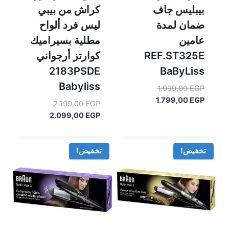
بيبليس جاف
كراش من بيبي
ضمان لمدة
ليس فرد ألواح
عامين
مطلية بسيراميك
REF.ST325E
2183PSDE
BaByLiss
Babyliss
السعر
1.999,00
EGP
السعر
الأصلي
1.799,00
EGP
السعر
2.199,00
EGP
هو:
الحالي
الأصلي
السعر
2.099,00
EGP
هو:
1.999,00 EGP.
هو:
الحالي
1.799,00 EGP.
هو:
2.199,00 EGP.
2.099,00 EGP.
تخفيض!
تخفيض!