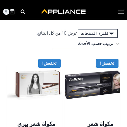
لتجاوز
لى
0
لمحتوى
تم
عرض ⁦10⁩ من كل النتائج
فلترة المنتجات
الفرز
حسب
الأحدث
تخفيض!
تخفيض!
مكواة شعر
مكواة شعر بيري