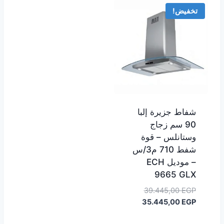
تخفيض!
شفاط جزيرة إلبا
90 سم زجاج
وستانلس – قوة
شفط 710 م3/س
– موديل ECH
9665 GLX
السعر
39.445,00
EGP
السعر
الأصلي
35.445,00
EGP
هو:
الحالي