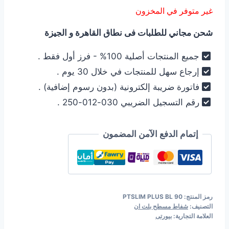
الأصلي
الحالي
غير متوفر في المخزون
هو:
هو:
شحن مجاني للطلبات فى نطاق القاهرة و الجيزة
5.990,00 EGP.
6.490,00 EGP.
جميع المنتجات أصلية 100% - فرز أول فقط .
إرجاع سهل للمنتجات في خلال 30 يوم .
فاتورة ضريبة إلكترونية (بدون رسوم إضافية) .
رقم التسجيل الضريبي 030-012-250 .
إتمام الدفع الآمن المضمون
رمز المنتج:
PTSLIM PLUS BL 90
التصنيف:
شفاط مسطح بلت ان
العلامة التجارية:
بيورتى