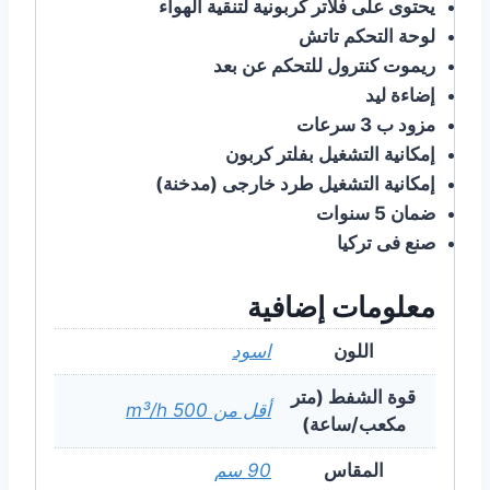
يحتوى على فلاتر كربونية لتنقية الهواء
ﻟﻮﺣﺔ ﺍﻟﺘﺤﻜﻢ تاتش
ريموت كنترول للتحكم عن بعد
إضاءة ليد
ﻣﺰﻭﺩ ب 3 سرعات
ﺇﻣﻜﺎﻧﻴﺔ ﺍﻟﺘﺸﻐﻴﻞ ﺑﻔﻠﺘﺮ ﻛﺮﺑﻮﻥ
ﺇﻣﻜﺎﻧﻴﺔ ﺍﻟﺘﺸﻐﻴﻞ ﻃﺮﺩ ﺧﺎﺭﺟﻰ (ﻣﺪﺧﻨﺔ)
ضمان 5 سنوات
ﺻﻨﻊ ﻓﻰ ﺗﺮﻛﻴﺎ
معلومات إضافية
اللون
اسود
قوة الشفط (متر
أقل من 500 m³/h
مكعب/ساعة)
المقاس
90 سم