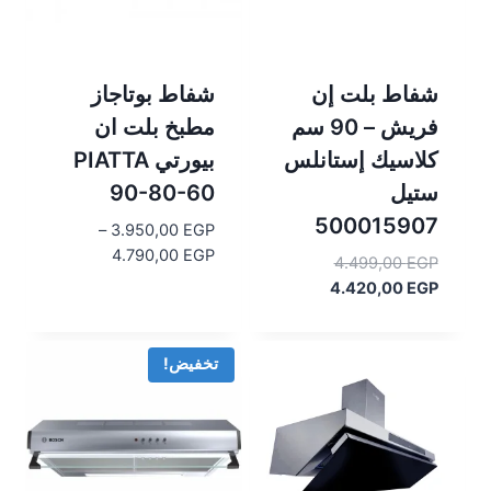
شفاط بلت إن
شفاط بوتاجاز
فريش – 90 سم
مطبخ بلت ان
كلاسيك إستانلس
بيورتي PIATTA
ستيل
90-80-60
500015907
–
3.950,00
EGP
نطاق
4.790,00
EGP
السعر
4.499,00
EGP
السعر:
السعر
الأصلي
4.420,00
EGP
من
هو:
الحالي
هو:
4.499,00 EGP.
خلال
4.420,00 EGP.
تخفيض!