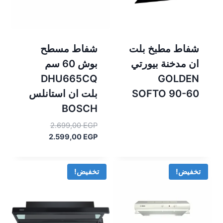
شفاط مطبخ بلت
شفاط مسطح
ان مدخنة بيورتي
بوش 60 سم
DHU665CQ
GOLDEN
SOFTO 90-60
بلت ان استانلس
BOSCH
السعر
2.699,00
EGP
السعر
الأصلي
2.599,00
EGP
هو:
الحالي
هو:
2.699,00 EGP.
2.599,00 EGP.
تخفيض!
تخفيض!