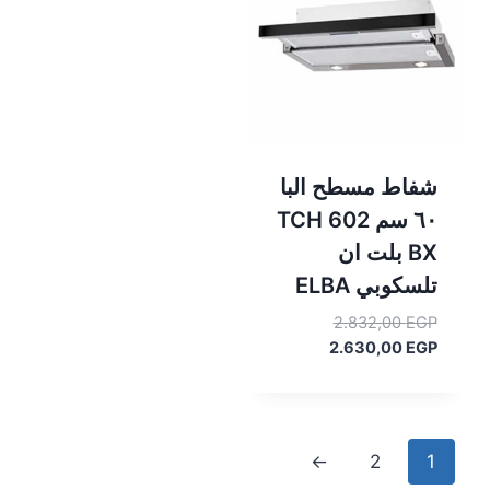
شفاط مسطح البا
٦٠ سم TCH 602
BX بلت ان
تلسكوبي ELBA
السعر
2.832,00
EGP
السعر
الأصلي
2.630,00
EGP
هو:
الحالي
هو:
2.832,00 EGP.
2.630,00 EGP.
←
2
1