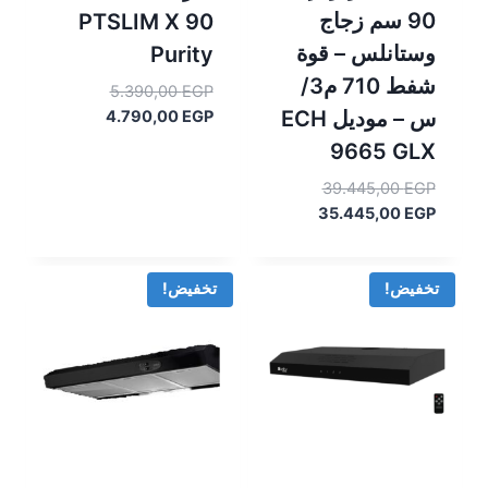
90 سم زجاج
PTSLIM X 90
وستانلس – قوة
Purity
شفط 710 م3/
السعر
5.390,00
EGP
س – موديل ECH
السعر
الأصلي
4.790,00
EGP
هو:
الحالي
9665 GLX
هو:
5.390,00 EGP.
السعر
39.445,00
EGP
4.790,00 EGP.
السعر
الأصلي
35.445,00
EGP
هو:
الحالي
هو:
39.445,00 EGP.
35.445,00 EGP.
تخفيض!
تخفيض!