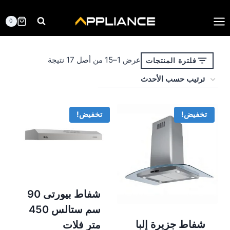
لتجاوز
لى
0
لمحتوى
تم
عرض 1–15 من أصل 17 نتيجة
فلترة المنتجات
الفرز
حسب
الأحدث
تخفيض!
تخفيض!
شفاط بيورتى 90
سم ستالس 450
شفاط جزيرة إلبا
متر فلات