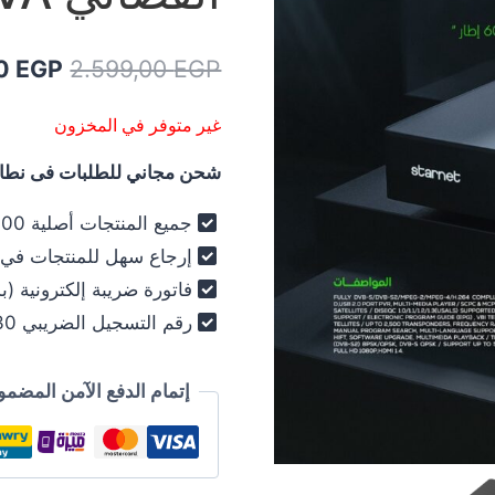
السعر
00
EGP
2.599,00
EGP
الأصلي
غير متوفر في المخزون
هو:
شحن مجاني للطلبات فى نطاق 
9,00 EGP.
جميع المنتجات أصلية 100% - فرز أول فقط .
إرجاع سهل للمنتجات في خلال 30
فاتورة ضريبة إلكترونية (ب
رقم التسجيل الضريبي 030-012-250 .
إتمام الدفع الآمن المضمو