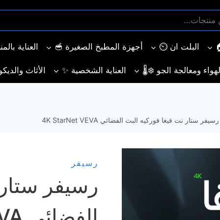
البلت ان ⏲️
أجهزة المطبخ الصغيرة 🥣
العناية بالم
هواء ومعالجة الجو ❄️🌡️
العناية الشخصية ✨
الأثاث والديكو
رسيفر ستار نت فيغا فوركيه البث الفضائي 4K StarNet VEVA
رسيفر
رسيفر ستار 
الفضائي 4K StarNet VEVA