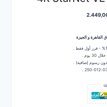
السعر
2.449,
الحالي
هو:
القاهرة و الجيزة
2.449,00 EGP.
2.59
 يوم .
دون رسوم إضافية) .
ن