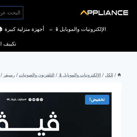
لتجاوز
البحث
لى
بحث
عن:
لمحتوى
الإلكترونيات والموبايل📱
أجهزة منزلية كبيرة 
تكييف ال
/
الكل
/
الإلكترونيات والموبايل📱
/
التلفزيون والصوتيات
/
رسيفر
/
تخفيض!