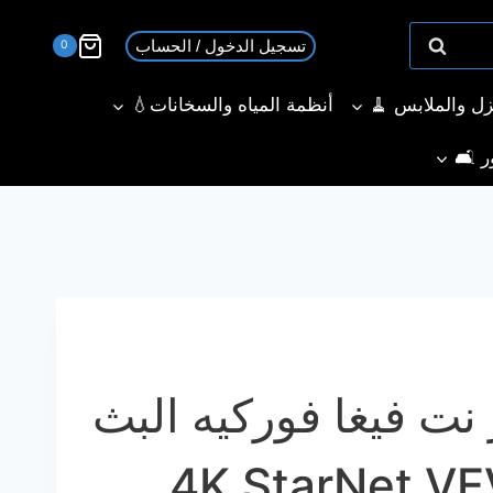
تسجيل الدخول / الحساب
0
نزل والملابس 🧹
أنظمة المياه والسخانات💧
ر 🛋️
نت فيغا فوركيه البث