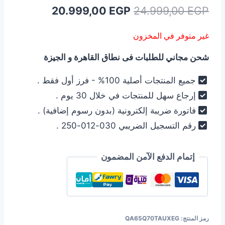
السعر
السعر
20.999,00
EGP
24.999,00
EGP
الأصلي
الحالي
غير متوفر في المخزون
هو:
هو:
شحن مجاني للطلبات فى نطاق القاهرة و الجيزة
20.999,00 EGP.
24.999,00 EGP.
جميع المنتجات أصلية 100% - فرز أول فقط .
إرجاع سهل للمنتجات في خلال 30 يوم .
فاتورة ضريبة إلكترونية (بدون رسوم إضافية) .
رقم التسجيل الضريبي 030-012-250 .
إتمام الدفع الآمن المضمون
رمز المنتج:
QA65Q70TAUXEG