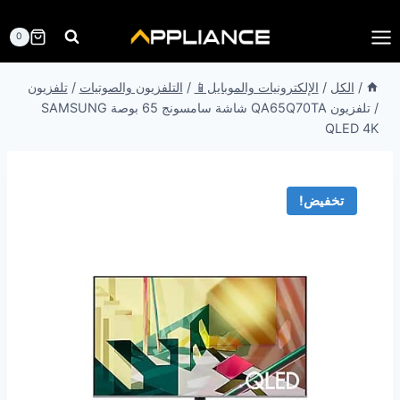
لتجاوز
لى
0
لمحتوى
/
الكل
/
الإلكترونيات والموبايل📱
/
التلفزيون والصوتيات
/
تلفزيون
/
تلفزيون QA65Q70TA شاشة سامسونج 65 بوصة SAMSUNG
QLED 4K
تخفيض!