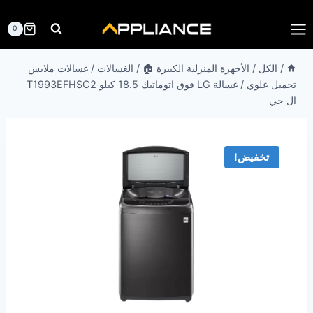
لتجاوز
لى
0
لمحتوى
/
الكل
/
الأجهزة المنزلية الكبيرة 🏠
/
الغسالات
/
غسالات ملابس
تحميل علوي
/
غسالة LG فوق اتوماتيك 18.5 كيلو T1993EFHSC2
ال جي
تخفيض!