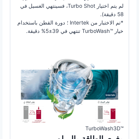
لم يتم اختيار Turbo Shot، فسينتهي الغسيل في
58 دقيقة).
*تم الاختبار من Intertek ؛ دورة القطن باستخدام
خيار TurboWash™‎ تنتهي في 39±5% دقيقة.
TurboWash3D™‎
وفري الطاقة والمياه