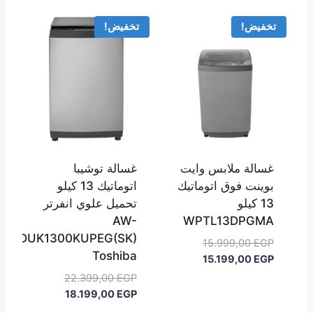
تخفيض!
تخفيض!
غسالة ملابس وايت
غسالة توشيبا
بوينت فوق اتوماتيك
اتوماتيك 13 كيلو
13 كيلو
تحميل علوي انفرتر
AW-
WPTL13DPGMA
DUK1300KUPEG(SK)
السعر
15.999,00
EGP
Toshiba
السعر
الأصلي
15.199,00
EGP
هو:
الحالي
السعر
22.399,00
EGP
هو:
15.999,00 EGP.
السعر
الأصلي
18.199,00
EGP
15.199,00 EGP.
هو:
الحالي