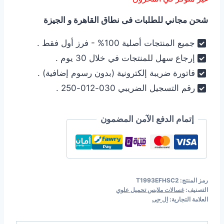
هو:
هو:
شحن مجاني للطلبات فى نطاق القاهرة و الجيزة
17.090,00 EGP.
17.490,00 EGP.
جميع المنتجات أصلية 100% - فرز أول فقط .
إرجاع سهل للمنتجات في خلال 30 يوم .
فاتورة ضريبة إلكترونية (بدون رسوم إضافية) .
رقم التسجيل الضريبي 030-012-250 .
إتمام الدفع الآمن المضمون
رمز المنتج:
T1993EFHSC2
التصنيف:
غسالات ملابس تحميل علوي
العلامة التجارية:
ال جى