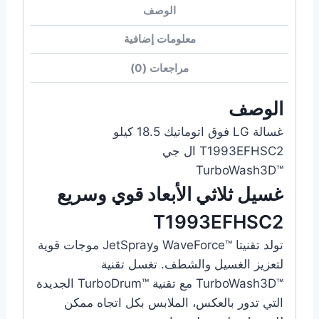
الوصف
معلومات إضافية
مراجعات (0)
الوصف
غسالة LG فوق اتوماتيك 18.5 كيلو
T1993EFHSC2 ال جي
™TurboWash3D
غسيل ثلاثي الأبعاد قوي وسريع
T1993EFHSC2
تولد تقنيتا WaveForce™‎ وJetSpray موجات قوية
لتعزيز الغسيل والشطف. تغسل تقنية
TurboWash3D™‎ مع تقنية TurboDrum™‎ الجديدة
التي تدور بالعكس، الملابس بكل اتجاه ممكن