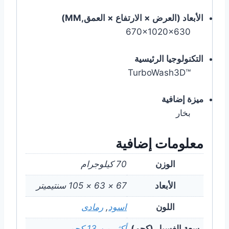
الأبعاد (العرض × الارتفاع × العمق,MM)
670x1020x630
التكنولوجيا الرئيسية
™TurboWash3D
ميزة إضافية
بخار
معلومات إضافية
الوزن
70 كيلوجرام
الأبعاد
67 × 63 × 105 سنتيميتر
اللون
اسود
,
رمادى
سعة الغسيل (كجم)
أكثر من 13 كجم