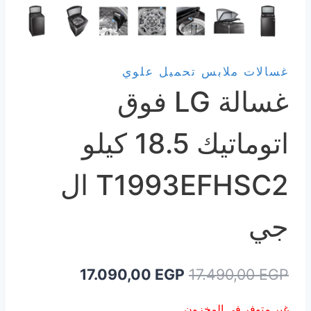
غسالات ملابس تحميل علوي
غسالة LG فوق
اتوماتيك 18.5 كيلو
T1993EFHSC2 ال
جي
السعر
السعر
17.090,00
EGP
17.490,00
EGP
الأصلي
الحالي
غير متوفر في المخزون