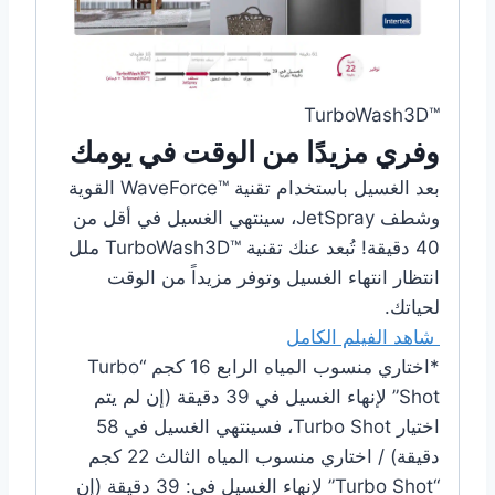
TurboWash3D™‎
وفري مزيدًا من الوقت في يومك
بعد الغسيل باستخدام تقنية WaveForce™‎ القوية
وشطف JetSpray، سينتهي الغسيل في أقل من
40 دقيقة! تُبعد عنك تقنية TurboWash3D™‎ ملل
انتظار انتهاء الغسيل وتوفر مزيداً من الوقت
لحياتك.
شاهد الفيلم الكامل
*اختاري منسوب المياه الرابع 16 كجم “Turbo
Shot” لإنهاء الغسيل في 39 دقيقة (إن لم يتم
اختيار Turbo Shot، فسينتهي الغسيل في 58
دقيقة) / اختاري منسوب المياه الثالث 22 كجم
“Turbo Shot” لإنهاء الغسيل في: 39 دقيقة (إن