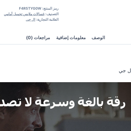
رمز المنتج:
F4R5TYG0W
التصنيف:
غسالات ملابس تحميل أمامي
العلامة التجارية:
ال جى
الوصف
معلومات إضافية
مراجعات (0)