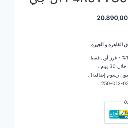
السعر
20.890,0
ي
الحالي
هو:
القاهرة و الجيزة
20.890,00 EGP.
21.990
 يوم .
دون رسوم إضافية) .
ن