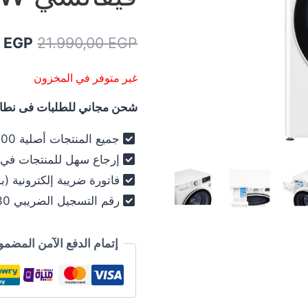
السعر
0
EGP
21.990,00
EGP
الأصل
غير متوفر في المخزون
هو:
شحن مجاني للطلبات فى نطاق 
,00 EGP.
جميع المنتجات أصلية 100% - فرز أول فقط .
إرجاع سهل للمنتجات في خلال 30
فاتورة ضريبة إلكترونية (ب
رقم التسجيل الضريبي 030-012-250 .
إتمام الدفع الآمن المضمو