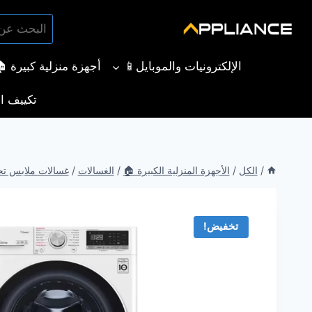
لتجاوز
البحث
لى
بحث
عن:
لمحتوى
الإلكترونيات والموبايل📱
أجهزة منزلية كبيرة 
تكييف ال
/
الكل
/
الأجهزة المنزلية الكبيرة 🏠
/
الغسالات
/
غسالات ملابس تح
تخفيض!