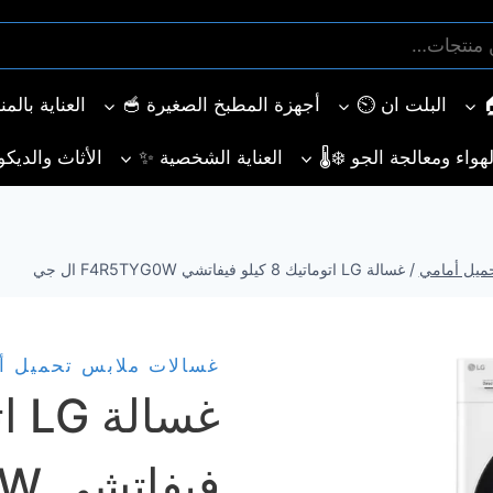
البلت ان ⏲️
أجهزة المطبخ الصغيرة 🥣
العناية بالم
هواء ومعالجة الجو ❄️🌡️
العناية الشخصية ✨
الأثاث والديكو
ميل أمامي
/
غسالة LG اتوماتيك 8 كيلو فيفاتشي F4R5TYG0W ال جي
غسالات ملابس تحميل أ
فيفاتشي F4R5TYG0W ال جي