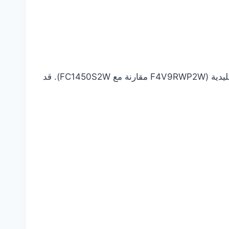
*مختبرة من قبل انترتك في مارس 2019. دورة القطن مع 2 كجم من الملابس الداخلية مقارنة بدورة قطن إل جي التقليدية (F4V9RWP2W مقارنة مع FC1450S2W). قد