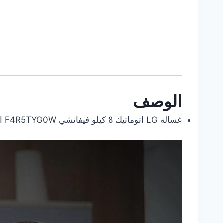
الوصف
غسالة LG اتوماتيك 8 كيلو فيفاتشي F4R5TYG0W ال جي