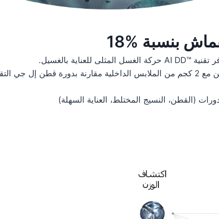
قماش بنسبة %18
لعناية بالغسيل.