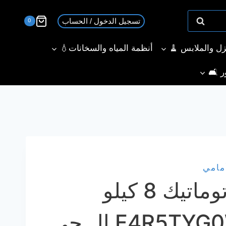
تسجيل الدخول / الحساب
0
نزل والملابس 🧹
أنظمة المياه والسخانات💧
ر 🛋️
مامي
غسالة LG اتوماتيك 8 كيلو