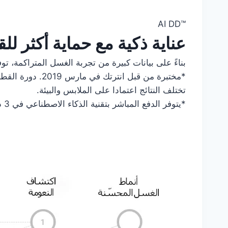
™AI DD
عناية ذكية مع حماية أكثر لل
بناءً على بيانات كبيرة من تجربة الغسل المتراكمة، توفر تقنية ™‎AI DD‎ حركة الغسل المثلى ل
تختلف النتائج اعتمادا على الملابس والبيئة.
*يتوفر الدفع المباشر بتقنية الذكاء الاصطناعي في 3 دورات (القطن، النسيج المختلط، العناية السهلة)