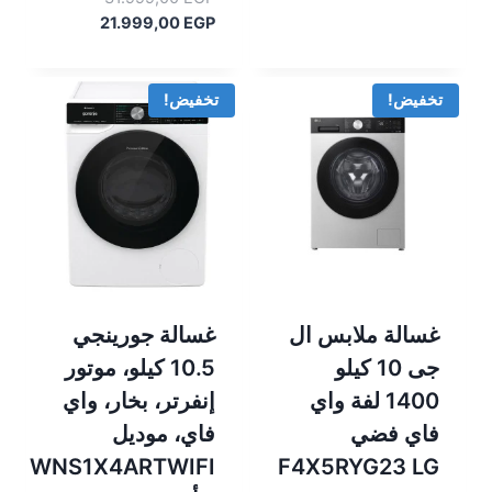
33.599,00 EGP.
السعر
الأصلي
21.999,00
EGP
هو:
الحالي
هو:
31.999,00 EGP.
21.999,00 EGP.
تخفيض!
تخفيض!
غسالة ملابس ال
غسالة جورينجي
جى 10 كيلو
10.5 كيلو، موتور
1400 لفة واي
إنفرتر، بخار، واي
فاي فضي
فاي، موديل
WNS1X4ARTWIFI
F4X5RYG23 LG