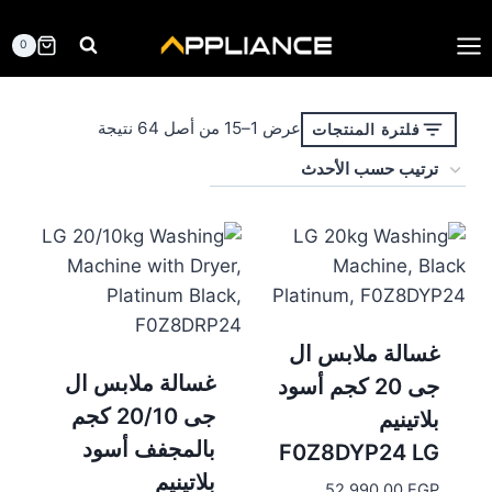
لتجاوز
لى
0
لمحتوى
تم
عرض 1–15 من أصل 64 نتيجة
فلترة المنتجات
الفرز
حسب
الأحدث
غسالة ملابس ال
غسالة ملابس ال
جى 20 كجم أسود
جى 20/10 كجم
بلاتينيم
بالمجفف أسود
F0Z8DYP24 LG
بلاتينيم
52.990,00
EGP