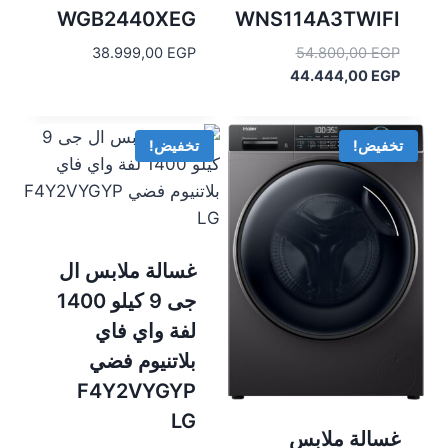
WGB2440XEG
WNS114A3TWIFI
السعر
38.999,00
EGP
54.800,00
EGP
السعر
الأصلي
44.444,00
EGP
هو:
الحالي
هو:
54.800,00 EGP.
44.444,00 EGP.
تخفيض!
تخفيض!
غسالة ملابس ال
جى 9 كيلو 1400
لفة واي فاي
بلاتنيوم فضي
F4Y2VYGYP
LG
غسالة ملابس