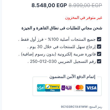
السعر
السعر
8.548,00
EGP
8.999,00
EGP
الأصلي
الحالي
غير متوفر في المخزون
هو:
هو:
شحن مجاني للطلبات فى نطاق القاهرة و الجيزة
8.548,00 EGP.
8.999,00 EGP.
جميع المنتجات أصلية 100% - فرز أول فقط .
إرجاع سهل للمنتجات في خلال 30 يوم .
فاتورة ضريبة إلكترونية (بدون رسوم إضافية) .
رقم التسجيل الضريبي 030-012-250 .
إتمام الدفع الآمن المضمون
رمز المنتج:
9C103RC1X41WW