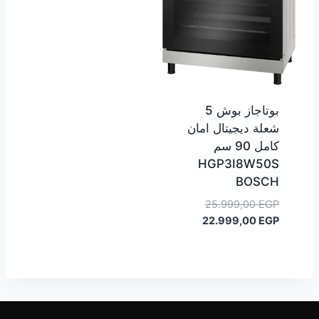
بوتاجاز بوش 5
شعلة ديجيتال امان
كامل 90 سم
HGP3I8W50S
BOSCH
السعر
25.999,00
EGP
السعر
الأصلي
22.999,00
EGP
هو:
الحالي
هو:
25.999,00 EGP.
22.999,00 EGP.