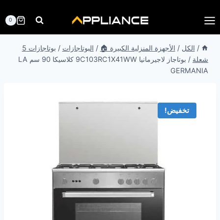
لتجاوز
لى
0
لمحتوى
/
الكل
/
الأجهزة المنزلية الكبيرة 🏠
/
البوتاجازات
/
بوتاجازات 5
شعلة
/
بوتاجاز لاجيرمانيا 9C103RC1X41WW كلاسيكا 90 سم LA
GERMANIA
تخفيض!