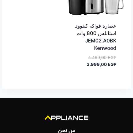
عصارة فواكه كينوود
استانلس 800 وات
JEM02.A0BK
Kenwood
السعر
4.499,00
EGP
السعر
الأصلي
3.999,00
EGP
هو:
الحالي
هو:
4.499,00 EGP.
3.999,00 EGP.
من نحن