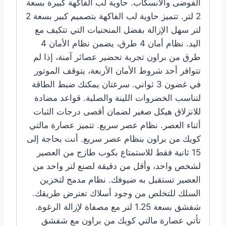
الفوضى والانسكاب. حاوية لب الفاكهة كبيرة بسعة
2 لتر. تتميز حاوية لب الفاكهة بتصميم كبير بسعة 2
لتر سهل الإزالة بفضل المنحنيات التي تتكيف مع
اليد. نظام أمان 4 طرق، يضمن نظام الأمان 4
طرق من براون تجربة تحضير عصائر آمنة، إذا لم
تتوافر أحد شروط الأمان الأربعة، يتوقف الموتور
في غضون 3 ثواني. سرعتان يمكنك ضبط الطاقة
لتناسب الخضروات اللينة والصلبة. قواعد مضادة
للانزلاق هيكل صغير لضمان أقصى درجات الثبات
أثناء العصر. نظام عصر سريع. تتميز عصارة مالتي
كويك من براون بنظام عصر سريع. أنت بحاجة إلى
15 ثانية فقط للاستمتاع بكوب طازج من العصير
لشخص واحد، وأقل من دقيقة لصنع لتر واحد من
العصير تستقبل به ضيوفك. نظام مدمج لتخزين
السلك للتخلص من وجود أسلاك تعترض طريقك.
شفشق بسعة 1.25 لتر مع مصفاة لإزالة الرغوة.
تأتي عصارة مالتي كويك من براون مع شفشق