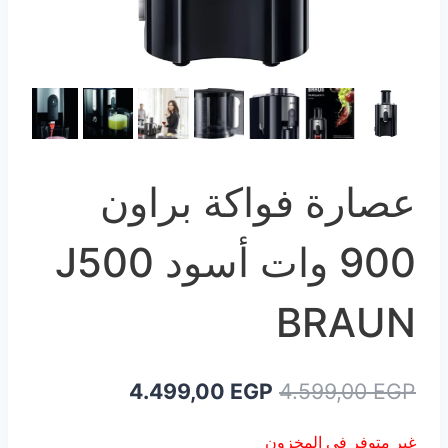
عصارة فواكة براون
900 وات أسود J500
BRAUN
السعر
السعر
4.499,00
EGP
4.599,00
EGP
الأصلي
الحالي
غير متوفر في المخزون