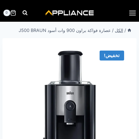
لتجاوز
لى
0
لمحتوى
/
الكل
/
عصارة فواكة براون 900 وات أسود J500 BRAUN
تخفيض!