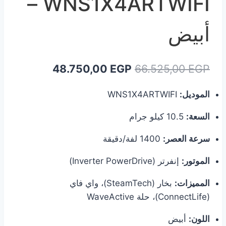
WNS1X4ARTWIFI –
أبيض
السعر
السعر
48.750,00
EGP
66.525,00
EGP
الأصلي
الحالي
الموديل:
WNS1X4ARTWIFI
هو:
هو:
السعة:
10.5 كيلو جرام
48.750,00 EGP.
66.525,00 EGP.
سرعة العصر:
1400 لفة/دقيقة
الموتور:
إنفرتر (Inverter PowerDrive)
المميزات:
بخار (SteamTech)، واي فاي
(ConnectLife)، حلة WaveActive
اللون:
أبيض