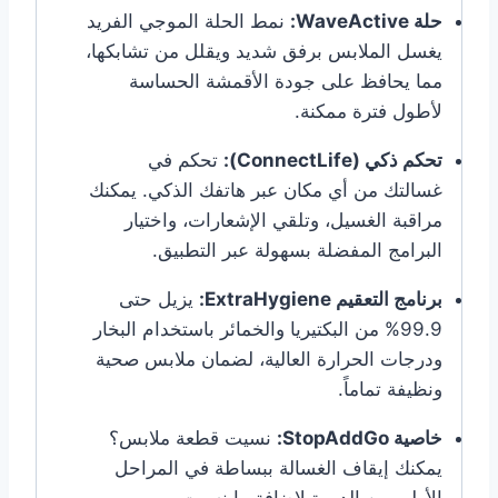
حلة WaveActive:
نمط الحلة الموجي الفريد
يغسل الملابس برفق شديد ويقلل من تشابكها،
مما يحافظ على جودة الأقمشة الحساسة
لأطول فترة ممكنة.
تحكم ذكي (ConnectLife):
تحكم في
غسالتك من أي مكان عبر هاتفك الذكي. يمكنك
مراقبة الغسيل، وتلقي الإشعارات، واختيار
البرامج المفضلة بسهولة عبر التطبيق.
برنامج التعقيم ExtraHygiene:
يزيل حتى
99.9% من البكتيريا والخمائر باستخدام البخار
ودرجات الحرارة العالية، لضمان ملابس صحية
ونظيفة تماماً.
خاصية StopAddGo:
نسيت قطعة ملابس؟
يمكنك إيقاف الغسالة ببساطة في المراحل