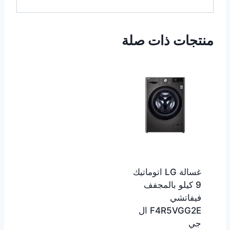
منتجات ذات صلة
غسالة LG اتوماتيك
9 كيلو بالمجفف
فيفاتشي
F4R5VGG2E ال
جي