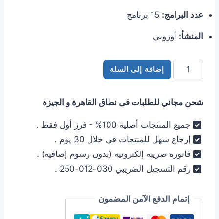
عدد البرامج:
15 برنامج
المنشأ:
أوروبي
كمية
إضافة إلى السلة
غسالة
جورينجي
شحن مجاني للطلبات فى نطاق القاهرة و الجيزة
10.5
كيلو،
جميع المنتجات أصلية 100% - فرز أول فقط .
موتور
إرجاع سهل للمنتجات في خلال 30 يوم .
إنفرتر،
فاتورة ضريبة إلكترونية (بدون رسوم إضافية) .
بخار،
رقم التسجيل الضريبي 030-012-250 .
واي
فاي،
موديل
إتمام الدفع الآمن المضمون
WNS1X4ARTWIFI