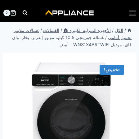
لتجاوز
لى
0
لمحتوى
/
الكل
/
الأجهزة المنزلية الكبيرة 🏠
/
الغسالات
/
غسالات ملابس
تحميل أمامي
/
غسالة جورينجي 10.5 كيلو، موتور إنفرتر، بخار، واي
فاي، موديل WNS1X4ARTWIFI – أبيض
تخفيض!