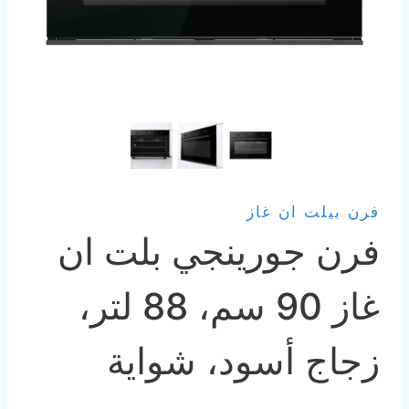
فرن بيلت ان غاز
فرن جورينجي بلت ان
غاز 90 سم، 88 لتر،
زجاج أسود، شواية