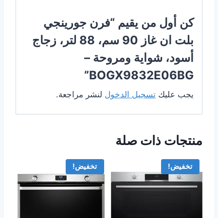
كن أول من يقيم “فرن جورينجي
بلت ان غاز 90 سم، 88 لتر، زجاج
أسود، شواية ومروحة –
BOGX9832E06BG”
يجب عليك
تسجيل الدخول
لنشر مراجعة.
منتجات ذات صلة
تخفيض!
تخفيض!