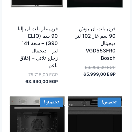
فرن بلت ان بوش
فرن غاز بلت ان إلبا
90 سم غاز 102 لتر
90 سم (ELIO
ديجيتال
G90) – سعة 141
VGD553FR0
لتر – ديجيتال –
Bosch
زجاج ثلاثي – إغلاق
ناعم
السعر
69.999,00
EGP
السعر
الأصلي
65.999,00
EGP
السعر
75.715,00
EGP
هو:
الحالي
الأصلي
السعر
63.990,00
EGP
هو:
69.999,00 EGP.
هو:
الحالي
65.999,00 EGP.
هو:
75.715,00 EGP.
63.990,00 EGP.
تخفيض!
تخفيض!