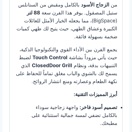
من
الزجاج الأسود
بالكامل ومقبض من الستانلس
ستيل المصقول. يوفر هذا الفرن سعة
88 لتر
(BigSpace)، مما يجعله الخيار الأمثل للعائلات
الكبيرة وعشاق الطهي، حيث يتيح لك طهي كميات
ضخمة بسهولة فائقة.
يجمع الفرن بين الأداء القوي والتكنولوجيا الذكية،
حيث يأتي مزوداً بشاشة
Touch Control
لضبط
التنبيهات بدقة، ونظام
ClosedDoor Grill
الذي
يسمح لك بالشوي والباب مغلق تماماً للحفاظ على
نكهة الطعام وعصارته ومنع انتشار الروائح.
أبرز المميزات التقنية:
تصميم أسود فاخر:
واجهة زجاجية سوداء
بالكامل تضفي لمسة جمالية استثنائية على
مطبخك.