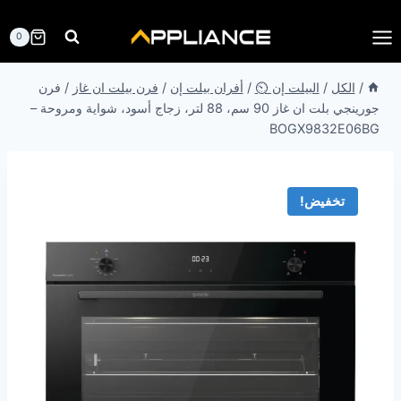
لتجاوز
لى
0
لمحتوى
/
الكل
/
البيلت إن ⏲️
/
أفران بيلت إن
/
فرن بيلت ان غاز
/
فرن
جورينجي بلت ان غاز 90 سم، 88 لتر، زجاج أسود، شواية ومروحة –
BOGX9832E06BG
تخفيض!