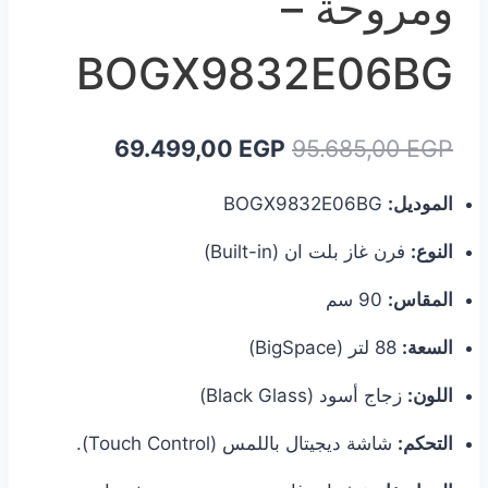
ومروحة –
BOGX9832E06BG
السعر
السعر
69.499,00
EGP
95.685,00
EGP
الأصلي
الحالي
الموديل:
BOGX9832E06BG
هو:
هو:
النوع:
فرن غاز بلت ان (Built-in)
69.499,00 EGP.
95.685,00 EGP.
المقاس:
90 سم
السعة:
88 لتر (BigSpace)
اللون:
زجاج أسود (Black Glass)
التحكم:
شاشة ديجيتال باللمس (Touch Control).