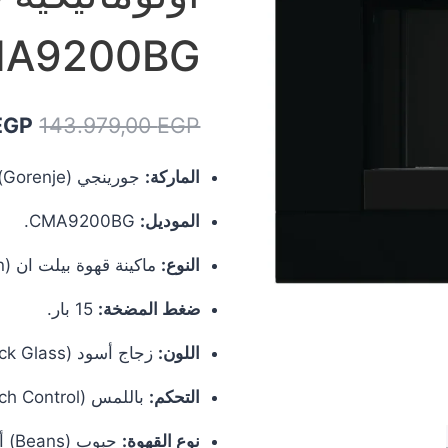
A9200BG
السع
EGP
143.979,00
EGP
الأص
الماركة:
جورينجي (Gorenje).
هو:
الموديل:
CMA9200BG.
 EGP.
النوع:
ماكينة قهوة بيلت ان (Built-in).
ضغط المضخة:
15 بار.
اللون:
زجاج أسود (Black Glass).
التحكم:
باللمس (Touch Control).
نوع القهوة:
حبوب (Beans) أو مطحونة (Ground).