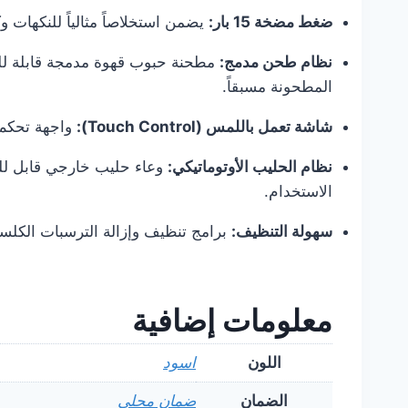
ضغط مضخة 15 بار:
يضمن استخلاصاً مثالياً للنكهات وكريمة (Crema) غنية وذهبية لكل ف
نظام طحن مدمج:
مطحنة حبوب قهوة مدمجة قابلة للت
المطحونة مسبقاً.
شاشة تعمل باللمس (Touch Control):
واجهة تحكم ب
نظام الحليب الأوتوماتيكي:
وعاء حليب خارجي قابل للفص
الاستخدام.
سهولة التنظيف:
برامج تنظيف وإزالة الترسبات الكلسي
معلومات إضافية
اللون
اسود
الضمان
ضمان محلي