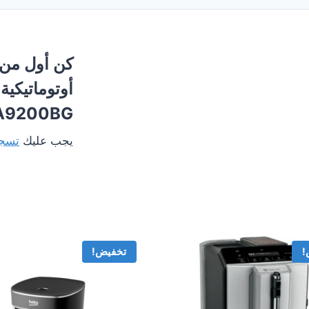
كن أول من 
9200BG”
يجب عليك
تسجي
!
تخفيض!