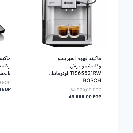
ماكينة قهوة اسبريسو
ماكين
وكابتشينو بوش
وكابت
TIS65621RW اوتوماتيك
بالمطحنة 
BOSCH
0
EGP
0
EGP
السعر
54.999,00
EGP
السعر
الأصلي
49.999,00
EGP
هو:
الحالي
هو:
54.999,00 EGP.
49.999,00 EGP.