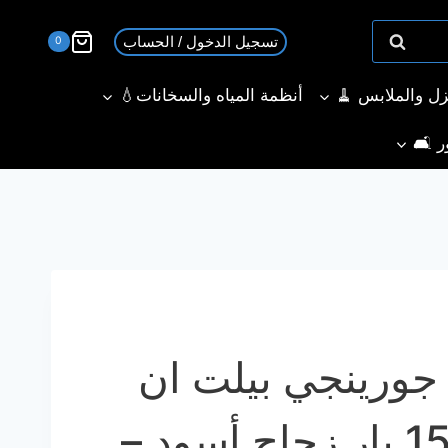
تسجيل الدخول / الحساب
0
نزل والملابس 🧹
أنظمة المياه والسخانات💧
ر 🛋️
 جورينجي بيلت ان
أوتوماتيكية 15 بار زجاج أسود –