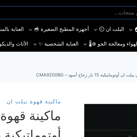
البلت ان ⏲️
أجهزة المطبخ الصغيرة 🥣
العناية بالم
هواء ومعالجة الجو ❄️🌡️
العناية الشخصية ✨
الأثاث والديكو
اتيكية 15 بار زجاج أسود – CMA9200BG
ماكينة قهوة بيلت ان
ماكينة قهوة