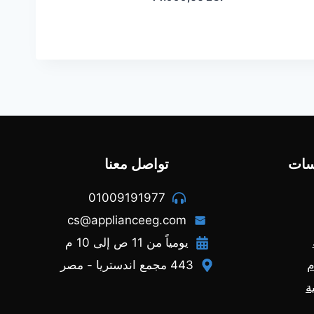
هو:
الحالي
هو:
49.999,00 EGP.
44.999,00 EGP.
سات
تواصل معنا
01009191977
cs@applianceeg.com
يومياً من 11 ص إلى 10 م
م
443 مجمع اندستريا - مصر
ة