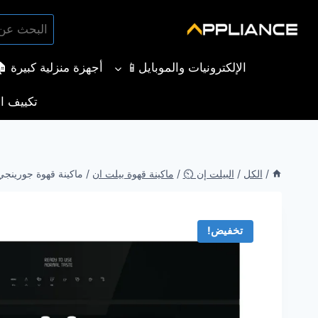
لتجاوز
البحث
لى
بحث
عن:
لمحتوى
الإلكترونيات والموبايل📱
أجهزة منزلية كبيرة 
تكييف ال
/
الكل
/
البيلت إن ⏲️
/
ماكينة قهوة بيلت ان
/
ماكينة قهوة جورينجي بيلت ان أوتوم
تخفيض!