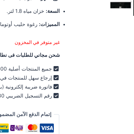
السعة:
خزان مياه 1.8 لتر.
المميزات:
رغوة حليب أوتومات
غير متوفر في المخزون
شحن مجاني للطلبات فى نطاق 
جميع المنتجات أصلية 100% - فرز أول فقط .
إرجاع سهل للمنتجات في خلال 30
فاتورة ضريبة إلكترونية (ب
رقم التسجيل الضريبي 030-012-250 .
إتمام الدفع الآمن المضمو