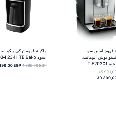
ة قهوة اسبريسو
ماكينة قهوه تركي بيكو سن
شينو بوش اتوماتيك
اسود TKM 2341 TE Beko
TIE20301
السعر
499,00
EGP
4.399,00
EGP
الأصلي
السعر
45.999,0
هو:
السعر
الأصلي
39.399,0
4.399,00 EGP.
هو:
الحالي
هو:
45.999,00 EGP.
39.399,00 EGP.