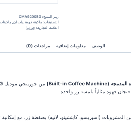
رمز المنتج:
CMA9200BG
التصنيفات:
ماكينة قهوة بيلت ان
,
ماكينات
العلامة التجارية:
جورنيا
الوصف
معلومات إضافية
مراجعات (0)
Built-in Coffee Machin)
من جورينجي موديل
G
فنجان قهوة مثالياً بلمسة زر واحدة.
المشروبات (اسبريسو، كابتشينو، لاتيه) بضغطة زر، مع إمكانية 