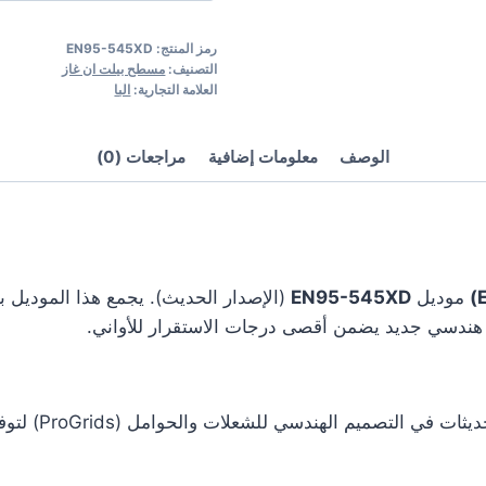
-
رمز المنتج:
EN95-545XD
EN95-
التصنيف:
مسطح بيلت ان غاز
545XD
العلامة التجارية:
البا
الوصف
معلومات إضافية
مراجعات (0)
موديل
EN95-545XD
(الإصدار الحديث). يجمع هذا الموديل بي
يتميز هذا الم