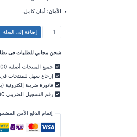
الأمان:
أمان كامل.
كمية
إضافة إلى السلة
مسطح
غاز
شحن مجاني للطلبات فى نطاق 
إلبا
بيلت
جميع المنتجات أصلية 100% - فرز أول فقط .
ان
إرجاع سهل للمنتجات في خلال 30
90
فاتورة ضريبة إلكترونية (ب
سم
رقم التسجيل الضريبي 030-012-250 .
5
شعلة
حوامل
إتمام الدفع الآمن المضمو
زهر
موديل
حديث