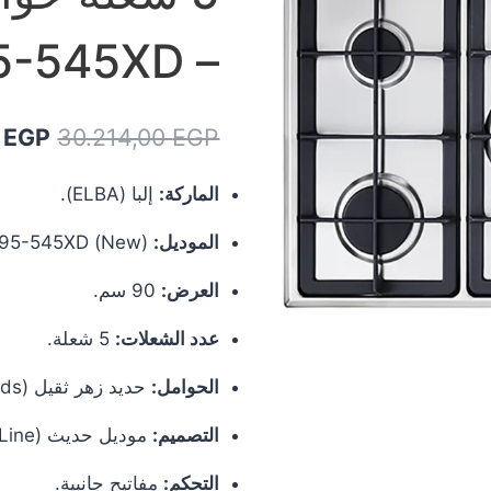
– EN95-545XD
السعر
0
EGP
30.214,00
EGP
الأصل
الماركة:
إلبا (ELBA).
هو:
الموديل:
EN95-545XD (New).
00 EGP.
العرض:
90 سم.
عدد الشعلات:
5 شعلة.
الحوامل:
حديد زهر ثقيل (Cast Iron ProGrids).
التصميم:
موديل حديث (Alterum Line).
التحكم:
مفاتيح جانبية.