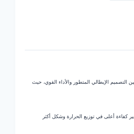
ن التصميم الإيطالي المتطور والأداء القوي، حيث
وديل بتحديثات في التصميم الهندسي للشعلات والحوامل (ProGrids) لتوفير كفاءة أعلى في توزيع الحرارة وشكل أكثر