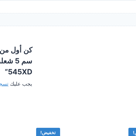
545XD”
يجب عليك
تسجي
!
تخفيض!