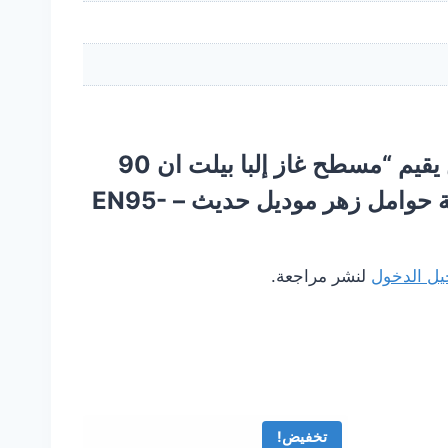
كن أول من يقيم “مسطح غاز إلبا بيلت ان 90
سم 5 شعلة حوامل زهر موديل حديث – EN95-
ل الدخول
لنشر مراجعة.
تخفيض!