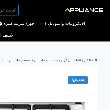
لتجاوز
البحث
لى
بحث
عن:
لمحتوى
الإلكترونيات والموبايل📱
أجهزة منزلية كبيرة 
تكييف ال
/
الكل
/
البيلت إن ⏲️
/
مسطحات بيلت إن
/
مسطح بيلت ان غاز
/
م
تخفيض!