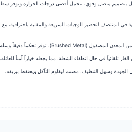
ل بتصميم متصل وقوي، تتحمل أقصى درجات الحرارة وتوفر سطحاً م
 شعلة ووك (Wok) قوية في المنتصف لتحضير الوجبات السريعة والمقلية باحتراف
، توفر تحكماً دقيقاً وسلساً في قوة النيران.
ز تلقائياً في حال انطفاء الشعلة، مما يجعله خياراً آمناً للعائلة.
لجودة وسهل التنظيف، مصمم ليقاوم التآكل ويحتفظ ببريقه.