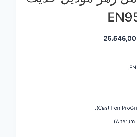
السعر
26.546,0
ي
الحالي
هو:
26.546,00 EGP.
30.214,