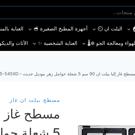
الحالي
الأصلي
هو:
هو:
26.546,00 EGP.
30.214,00 EGP.
البلت ان ⏲️
أجهزة المطبخ الصغيرة 🥣
العناية بالم
هواء ومعالجة الجو ❄️🌡️
العناية الشخصية ✨
الأثاث والديكو
سطح غاز إلبا بيلت ان 90 سم 5 شعلة حوامل زهر موديل حديث – EN95-545XD
مسطح بيلت ان غاز
5 شعلة حو