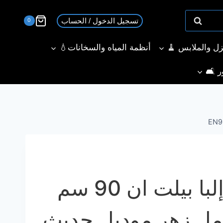
غاز
تسجيل الدخول / الحساب
إلبا
0
بيلت
نزل والملابس 🧹
أنظمة المياه والسخانات💧
ان
90
ر 🛋️
سم
5
شعلة
حوامل
زهر
موديل
حديث
-
مسطح غاز إلبا بيلت ان 90 سم
EN95-
545XD
امل زهر موديل حديث