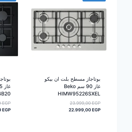
بوتاجاز مسطح بلت ان بيكو
بوتاج
غاز 90 سم Beko
6B20
HIMW95226SXEL
السعر
0
EGP
23.999,00
EGP
السعر
الأصلي
0
EGP
22.999,00
EGP
هو:
الحالي
هو:
23.999,00 EGP.
22.999,00 EGP.