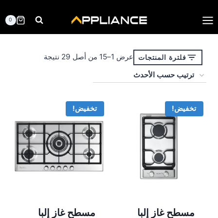
لتجاوز
لى
0
لمحتوى
تم
عرض 1–15 من أصل 29 نتيجة
فلترة المنتجات
الفرز
حسب
الأحدث
تخفيض!
تخفيض!
مسطح غاز إلبا
مسطح غاز إلبا