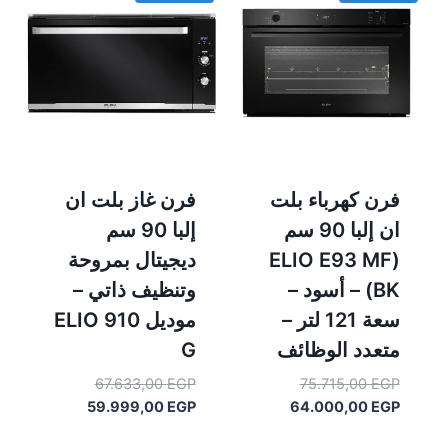
فرن كهرباء بلت
فرن غاز بلت ان
ان إلبا 90 سم
إلبا 90 سم
(ELIO E93 MF
ديجيتال بمروحة
BK) – أسود –
وتنظيف ذاتي –
سعة 121 لتر –
موديل ELIO 910
متعدد الوظائف
G
السعر
السعر
67.633,00
EGP
75.715,00
EGP
الأصلي
السعر
الأصلي
السعر
59.999,00
EGP
64.000,00
EGP
هو:
الحالي
هو:
الحالي