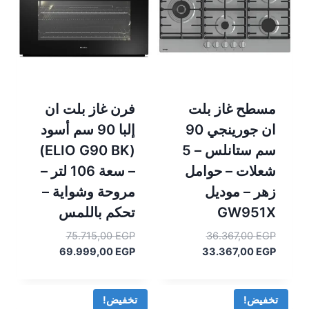
مسطح غاز بلت
فرن غاز بلت ان
ان جورينجي 90
إلبا 90 سم أسود
سم ستانلس – 5
(ELIO G90 BK)
شعلات – حوامل
– سعة 106 لتر –
زهر – موديل
مروحة وشواية –
GW951X
تحكم باللمس
السعر
السعر
75.715,00
EGP
36.367,00
EGP
السعر
الأصلي
الأصلي
السعر
69.999,00
EGP
33.367,00
EGP
هو:
الحالي
هو:
الحالي
هو:
36.367,00 EGP.
هو:
75.715,00 EGP.
69.999,00 EGP.
33.367,00 EGP.
تخفيض!
تخفيض!