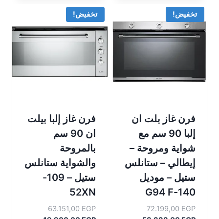
هو:
75.715,00 EGP.
هو:
67.633,00 EGP.
59.999,00 EGP.
64.000,00 EGP.
تخفيض!
تخفيض!
فرن غاز بلت ان
فرن غاز إلبا بيلت
إلبا 90 سم مع
ان 90 سم
شواية ومروحة –
بالمروحة
إيطالي – ستانلس
والشواية ستانلس
ستيل – موديل
ستيل – 109-
52XN
140-G94 F
السعر
السعر
63.151,00
EGP
72.199,00
EGP