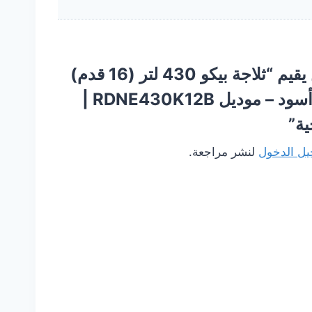
كن أول من يقيم “ثلاجة بيكو 430 لتر (16 قدم)
نوفروست أسود – موديل RDNE430K12B |
ة”
ل الدخول
لنشر مراجعة.