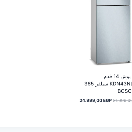
ثلاجة بوش 14 قدم
KDN43NL2E8 سيلفر 365
السعر
السعر
24.999,00
EGP
31.999,0
الأصلي
الحالي
هو:
هو:
24.999,00 EGP.
31.999,00 EGP.