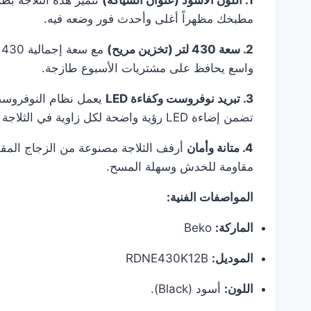
1. اللون الأسود (عنوان الشياكة)
تتميز هذه الثلاجة بط
مطبخك مظهراً أغلى وأحدث فور وضعه فيه.
2. سعة 430 لتر (تخزين مريح)
م
واسع يحافظ على مشتريات الأسبوع طازجة.
3. تبريد نوفروست وكفاءة LED
يعمل نظام النوفروست ع
تضمن إضاءة LED رؤية واضحة لكل زاوية في الثلاجة باستهلاك كهرباء أقل.
4. متانة وأمان
مقاومة للخدش وسهلة المسح.
المواصفات الفنية:
الماركة:
Beko
الموديل:
RDNE430K12B
اللون:
أسود (Black).