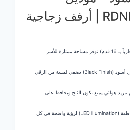
ف زجاجية
430 لتر (المعروفة تجارياً بـ 16 قدم) توفر مساحة ممتازة للأسر
تصميم خارجي أسود (Black Finish) يضفي لمسة من الرقي
تبريد هوائي يمنع تكون الثلج ويحافظ على
إضاءة داخلية ساطعة (LED Illumination) لرؤية واضحة في كل