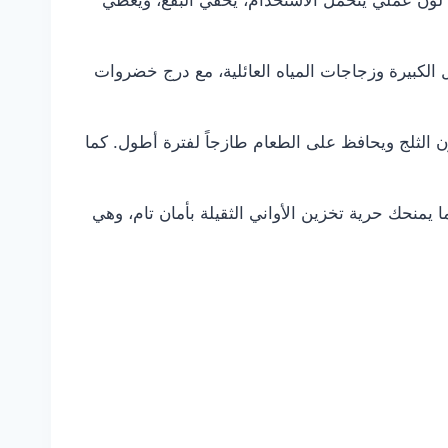
إنه لون عملي يتحمل الاستخدام، يخفي البقع، ويعطي
ب الحلل الكبيرة وزجاجات المياه العائلية، مع درج خضروات
ن الثلج ويحافظ على الطعام طازجاً لفترة أطول. كما
من الزجاج المقوى (Tempered Glass) الذي يتحمل أوزاناً تصل إلى 25 كجم، مما يمنحك حرية تخزين الأواني الثقيلة بأمان تام، وهي