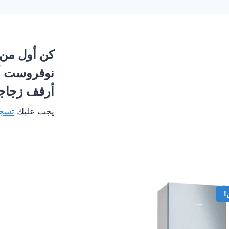
أرفف زجاجي
يجب عليك
تسجي
!