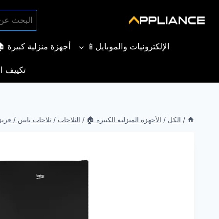
لتجاوز
البحث
لى
بحث
عن:
لمحتوى
الإلكترونيات والموبايل📱
أجهزة منزلية كبيرة 
تكييف ال
/
الكل
/
الأجهزة المنزلية الكبيرة 🏠
/
الثلاجات
/
ثلاجات بابين / فري