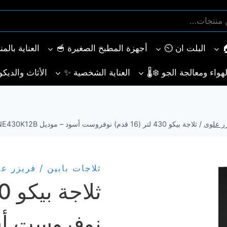
البلت ان ⏲️
أجهزة المطبخ الصغيرة 🥣
العناية بالم
هواء ومعالجة الجو ❄️🌡️
العناية الشخصية ✨
الأثاث والديكو
زر علوى
/
ثلاجة بيكو 430 لتر (16 قدم) نوفروست أسود – موديل RDNE430K12B | أرفف زجاجية
ثلاجات بابين / فريزر ع
نوفروست أس