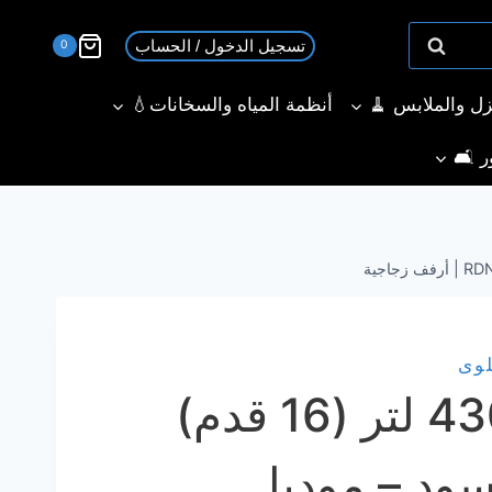
تسجيل الدخول / الحساب
0
نزل والملابس 🧹
أنظمة المياه والسخانات💧
ر 🛋️
لوى
ثلاجة بيكو 430 لتر (16 قدم)
ود – موديل