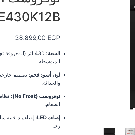
RDNE430K12B | أرف
28.899,00
EGP
السعة:
المتوسطة.
لون أسود فخم:
والحداثة.
نوفروست (No Frost):
نظام 
الطعام.
إضاءة LED:
رف.