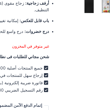
أرفف زجاجية:
التنظيف.
باب قابل للعكس:
إمكانية تغي
درج خضروات:
درج واسع للحف
غير متوفر في المخزون
شحن مجاني للطلبات فى نطاق 
جميع المنتجات أصلية 100% - فرز أول فقط .
إرجاع سهل للمنتجات في خلال 30
فاتورة ضريبة إلكترونية (ب
رقم التسجيل الضريبي 030-012-250 .
إتمام الدفع الآمن المضمو