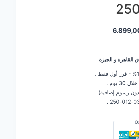
25
السعر
6.899,
الحالي
هو:
القاهرة و الجيزة
6.899,00 EGP.
8.99
 يوم .
دون رسوم إضافية) .
ن