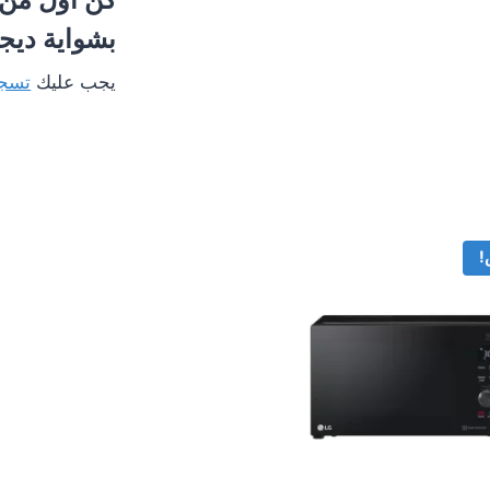
بشواية ديجيتال 50MGR-BK2
يجب عليك
تسجي
!