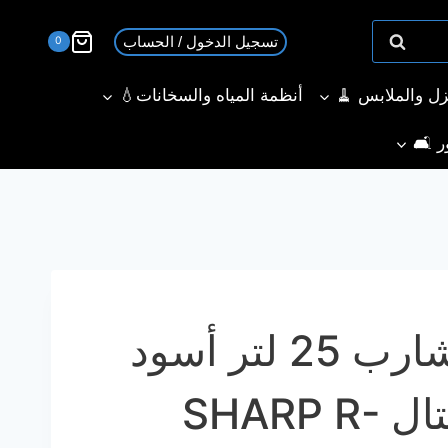
تسجيل الدخول / الحساب
0
نزل والملابس 🧹
أنظمة المياه والسخانات💧
ر 🛋️
ميكروويف شارب 25 لتر أسود
بشواية ديجيتال SHARP R-