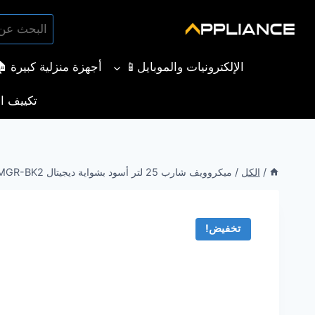
لتجاوز
البحث
لى
بحث
عن:
لمحتوى
الإلكترونيات والموبايل📱
أجهزة منزلية كبيرة 
تكييف ال
/
الكل
/
ميكروويف شارب 25 لتر أسود بشواية ديجيتال SHARP R-250MGR-BK2
تخفيض!