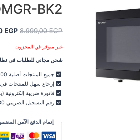
0MGR-BK2
السعر
00
EGP
8.999,00
EGP
الأصلي
غير متوفر في المخزون
هو:
شحن مجاني للطلبات فى نطاق 
9,00 EGP.
جميع المنتجات أصلية 100% - فرز أول فقط .
إرجاع سهل للمنتجات في خلال 30
فاتورة ضريبة إلكترونية (ب
رقم التسجيل الضريبي 030-012-250 .
إتمام الدفع الآمن المضمو