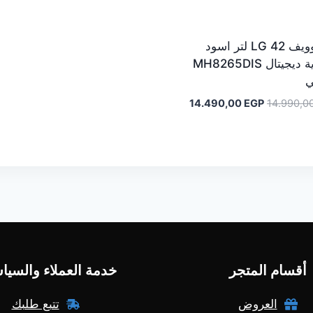
ميكروويف LG 42 لتر اسود
بشواية ديجيتال MH8265DIS
ي
السعر
السعر
14.490,00
EGP
14.990,0
الأصلي
الحالي
هو:
هو:
14.490,00 EGP.
14.990,00 EGP.
أقسام المتجر
خدمة العملاء والسيا
العروض
تتبع طلبك