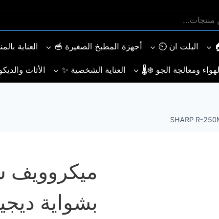
البلت ان ⏲️
أجهزة المطبخ الصغيرة 🥣
العناية بالم
هواء ومعالجة الجو ❄️🌡️
العناية الشخصية ✨
الأثاث والديكو