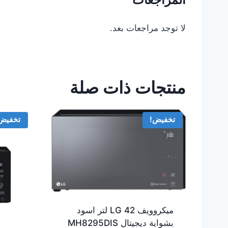
لا توجد مراجعات بعد.
منتجات ذات صلة
تخفيض!
تخفيض
ميكروويف LG 42 لتر اسود
بشواية ديجيتال MH8295DIS