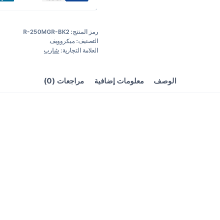
رمز المنتج:
R-250MGR-BK2
التصنيف:
ميكروويف
العلامة التجارية:
شارب
الوصف
معلومات إضافية
مراجعات (0)