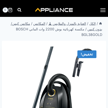
لتجاوز
لى
0
لمحتوى
/
الكل
/
العناية بالمنزل والملابس 🧹
/
المكانس
/
مكانس كيس/
بدون كيس
/
مكنسة كهربائية بوش 2200 وات الماني BOSCH
BGL38GOLD
تخفيض!