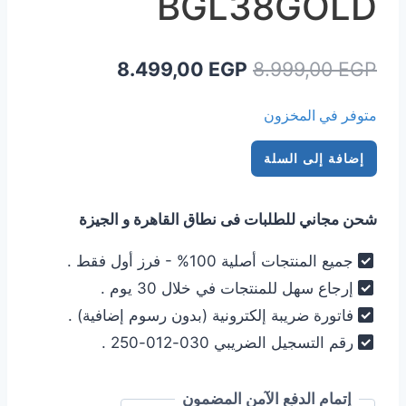
BGL38GOLD
السعر
السعر
8.499,00
EGP
8.999,00
EGP
الأصلي
الحالي
متوفر في المخزون
هو:
هو:
كمية
8.499,00 EGP.
8.999,00 EGP.
إضافة إلى السلة
مكنسة
كهربائية
شحن مجاني للطلبات فى نطاق القاهرة و الجيزة
بوش
2200
جميع المنتجات أصلية 100% - فرز أول فقط .
وات
إرجاع سهل للمنتجات في خلال 30 يوم .
الماني
فاتورة ضريبة إلكترونية (بدون رسوم إضافية) .
BOSCH
رقم التسجيل الضريبي 030-012-250 .
BGL38GOLD
إتمام الدفع الآمن المضمون