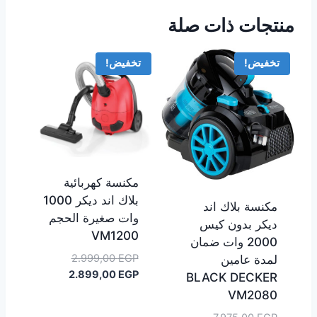
منتجات ذات صلة
تخفيض!
تخفيض!
مكنسة كهربائية
بلاك اند ديكر 1000
مكنسة بلاك اند
وات صغيرة الحجم
ديكر بدون كيس
VM1200
2000 وات ضمان
السعر
2.999,00
EGP
لمدة عامين
السعر
الأصلي
2.899,00
EGP
BLACK DECKER
هو:
الحالي
VM2080
هو:
2.999,00 EGP.
السعر