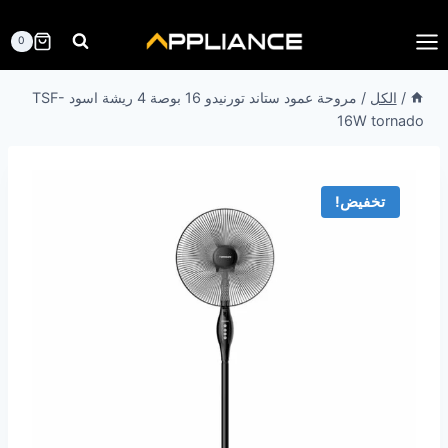
لتجاوز
لى
0
لمحتوى
/
الكل
/
مروحة عمود ستاند تورنيدو 16 بوصة 4 ريشة اسود TSF-
16W tornado
تخفيض!