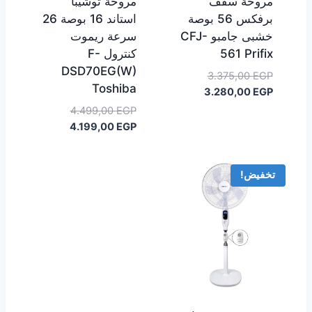
مروحة سقف
مروحة توشيبا
برفكس 56 بوصة
استاند 16 بوصة 26
خشبى جامبو CFJ-
سرعة ريموت
561 Prifix
كنترول F-
DSD70EG(W)
السعر
3.375,00
EGP
Toshiba
السعر
الأصلي
3.280,00
EGP
هو:
الحالي
السعر
4.499,00
EGP
هو:
3.375,00 EGP.
السعر
الأصلي
4.199,00
EGP
3.280,00 EGP.
هو:
الحالي
هو:
4.499,00 EGP.
4.199,00 EGP.
تخفيض!