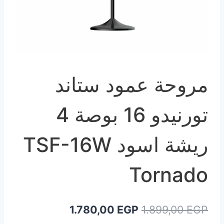
مروحة عمود ستاند
تورنيدو 16 بوصة 4
ريشة اسود TSF-16W
Tornado
السعر
السعر
1.780,00
EGP
1.899,00
EGP