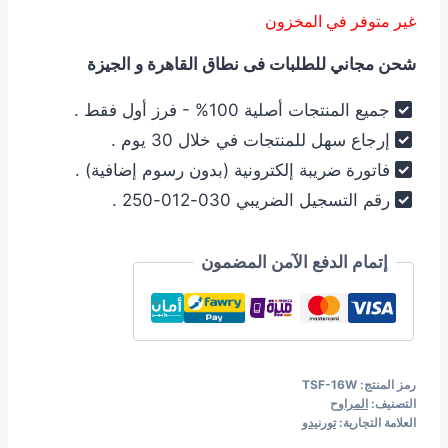
الأصلي
الحالي
غير متوفر في المخزون
هو:
هو:
شحن مجاني للطلبات فى نطاق القاهرة و الجيزة
1.780,00 EGP.
1.899,00 EGP.
جميع المنتجات أصلية 100% - فرز أول فقط .
إرجاع سهل للمنتجات في خلال 30 يوم .
فاتورة ضريبة إلكترونية (بدون رسوم إضافية) .
رقم التسجيل الضريبي 030-012-250 .
إتمام الدفع الآمن المضمون
رمز المنتج:
TSF-16W
التصنيف:
المراوح
العلامة التجارية:
تورنيدو