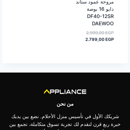
مروحة عمود ستاند
دايو 16 بوصة
DF40-12SR
DAEWOO
السعر
2.999,00
EGP
السعر
الأصلي
2.799,00
EGP
هو:
الحالي
هو:
2.999,00 EGP.
2.799,00 EGP.
من نحن
شريكك الأول في تأسيس منزل الأحلام. نضع بين يديك
خبرة ربع قرن لنقدم لك تجربة تسوق متكاملة، تجمع بين