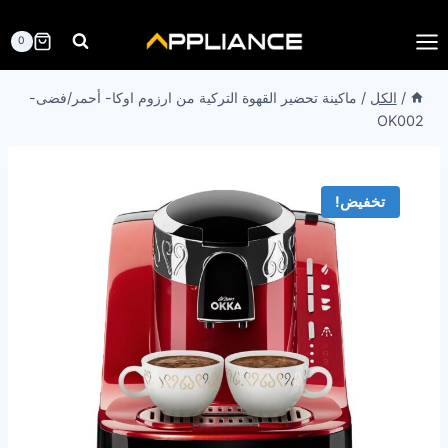
لتجاوز
لى
0
لمحتوى
/
الكل
/
ماكينة تحضير القهوة التركية من ارزوم اوكا- أحمر/فضى-
OK002
تخفيض!