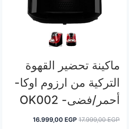
ماكينة تحضير القهوة
التركية من ارزوم اوكا-
أحمر/فضى- OK002
السعر
السعر
16.999,00
EGP
17.999,00
EGP
الأصلي
الحالي