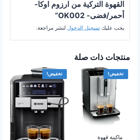
القهوة التركية من ارزوم اوكا-
أحمر/فضى- OK002”
يجب عليك
تسجيل الدخول
لنشر مراجعة.
منتجات ذات صلة
تخفيض!
تخفيض!
ماكينة قهوة