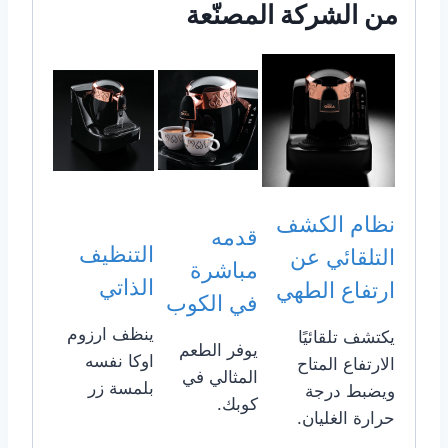
من الشركة المصنّعة
نظام الكشف
قدمه
التنظيف
التلقائي عن
مباشرة
الذاتي
ارتفاع الطهي
في الكوب
ينظف ارزوم
يكتشف تلقائيًا
يوفر الطعم
اوكا نفسه
الارتفاع المتاح
المثالي في
بلمسة زر
ويضبط درجة
كوبك.
حرارة الغليان.