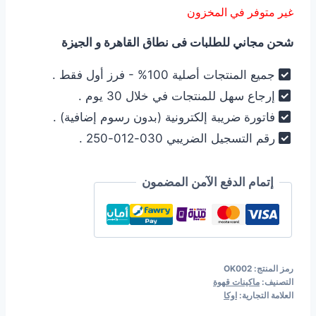
غير متوفر في المخزون
هو:
هو:
شحن مجاني للطلبات فى نطاق القاهرة و الجيزة
16.999,00 EGP.
17.999,00 EGP.
جميع المنتجات أصلية 100% - فرز أول فقط .
إرجاع سهل للمنتجات في خلال 30 يوم .
فاتورة ضريبة إلكترونية (بدون رسوم إضافية) .
رقم التسجيل الضريبي 030-012-250 .
إتمام الدفع الآمن المضمون
رمز المنتج:
OK002
التصنيف:
ماكينات قهوة
العلامة التجارية:
اوكا