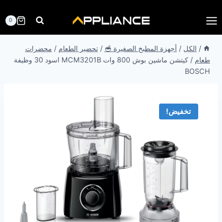
لتجاوز
لى
0
لمحتوى
/
الكل
/
أجهزة المطبخ الصغيرة 🥣
/
تحضير الطعام
/
محضرات
طعام
/
كيتشن ماشين بوش 800 وات MCM3201B اسود 30 وظيفة
BOSCH
تخفيض!