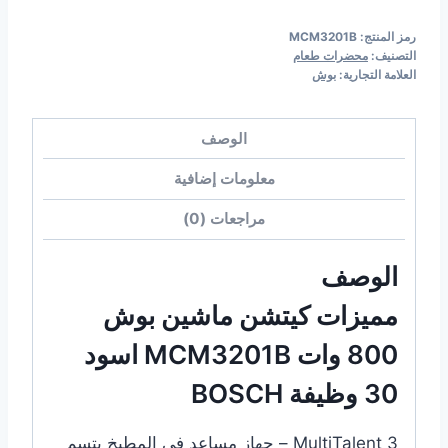
رمز المنتج:
MCM3201B
التصنيف:
محضرات طعام
العلامة التجارية:
بوش
الوصف
معلومات إضافية
مراجعات (0)
الوصف
مميزات كيتشن ماشين بوش
800 وات MCM3201B اسود
30 وظيفة BOSCH
MultiTalent 3 – جهاز مساعد في المطبخ يتسم