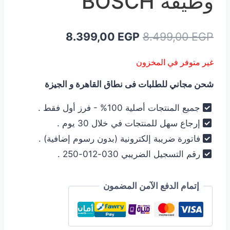
وظيفة BOSCH
السعر
السعر
8.399,00
EGP
8.499,00
EGP
الأصلي
الحالي
غير متوفر في المخزون
هو:
هو:
شحن مجاني للطلبات فى نطاق القاهرة و الجيزة
8.399,00 EGP.
8.499,00 EGP.
جميع المنتجات أصلية 100% - فرز أول فقط .
إرجاع سهل للمنتجات في خلال 30 يوم .
فاتورة ضريبة إلكترونية (بدون رسوم إضافية) .
رقم التسجيل الضريبي 030-012-250 .
إتمام الدفع الآمن المضمون