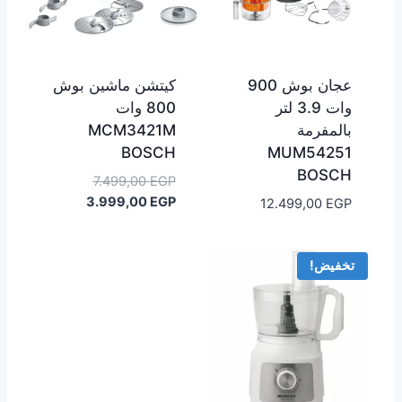
عجان بوش 900
كيتشن ماشين بوش
وات 3.9 لتر
800 وات
بالمفرمة
MCM3421M
BOSCH
MUM54251
BOSCH
السعر
7.499,00
EGP
الأصلي
السعر
3.999,00
EGP
12.499,00
EGP
هو:
الحالي
هو:
7.499,00 EGP.
3.999,00 EGP.
تخفيض!