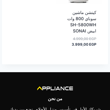
كيتشن ماشين
سوناي 800 وات
SH-5800WH
ابيض SONAI
السعر
4.999,00
EGP
السعر
الأصلي
3.999,00
EGP
هو:
الحالي
هو:
4.999,00 EGP.
3.999,00 EGP.
من نحن
شريكك الأول في تأسيس منزل الأحلام. نضع بين يديك