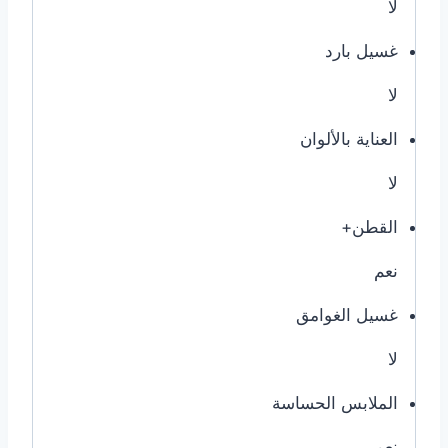
لا
غسيل بارد
لا
العناية بالألوان
لا
القطن+
نعم
غسيل الغوامق
لا
الملابس الحساسة
نعم