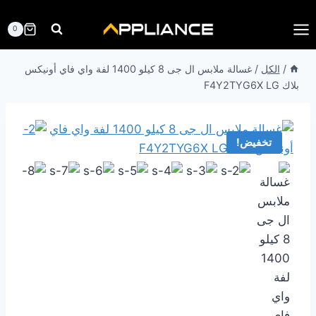
لتجاوز
لى
0
لمحتوى
/
الكل
/
غسالة ملابس ال جى 8 كيلو 1400 لفة واي فاي أونيكس
بلاك F4Y2TYG6X LG
تخفيض!