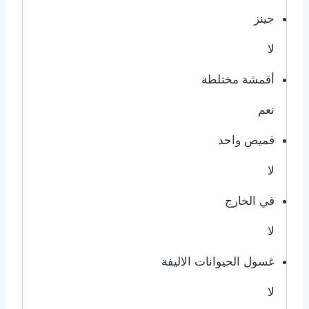
جينز
لا
أقمشة مختلطة
نعم
قميص واحد
لا
في الخارج
لا
غسول الحيوانات الاليفة
لا