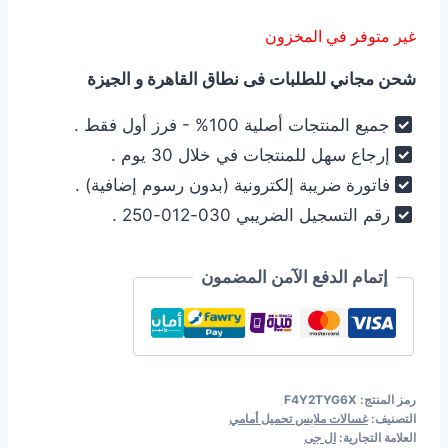
الأصلي
الحالي
غير متوفر في المخزون
هو:
هو:
شحن مجاني للطلبات فى نطاق القاهرة و الجيزة
18.990,00 EGP.
19.990,00 EGP.
جميع المنتجات أصلية 100% - فرز أول فقط .
إرجاع سهل للمنتجات في خلال 30 يوم .
فاتورة ضريبة إلكترونية (بدون رسوم إضافية) .
رقم التسجيل الضريبي 030-012-250 .
إتمام الدفع الآمن المضمون
رمز المنتج:
F4Y2TYG6X
التصنيف:
غسالات ملابس تحميل أمامي
العلامة التجارية:
ال جى