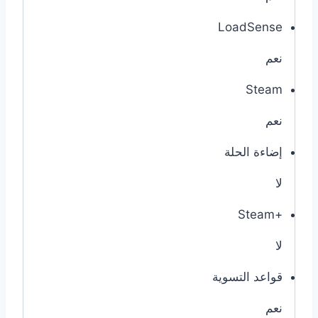
LoadSense
نعم
Steam
نعم
إضاءة الحلة
لا
Steam+‎
لا
قواعد التسوية
نعم