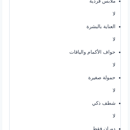
ملابس فردية
لا
العناية بالبشرة
لا
حواف الأكمام والياقات
لا
حمولة صغيرة
لا
شطف ذكي
لا
دوران فقط