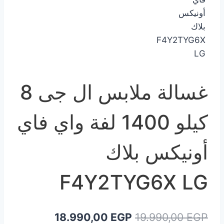
غسالة ملابس ال جى 8
كيلو 1400 لفة واي فاي
أونيكس بلاك
F4Y2TYG6X LG
السعر
السعر
18.990,00
EGP
19.990,00
EGP