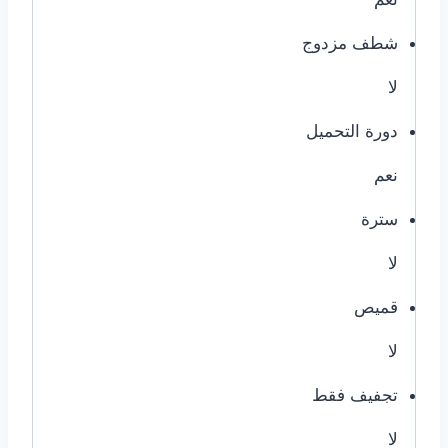
شطف مزدوج
لا
دورة التحميل
نعم
سترة
لا
قميص
لا
تجفيف فقط
لا