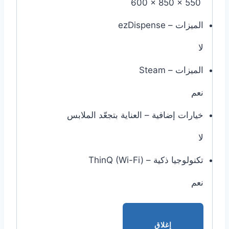
‎600 x 850 x 550 ‎
الميزات – ezDispense
لا
الميزات – Steam
نعم
خيارات إضافية – العناية بتجعّد الملابس
لا
تكنولوجيا ذكية – ThinQ (Wi-Fi)‎
نعم
إغلاق