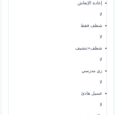
إعادة الإنعاش
لا
شطف فقط
لا
شطف+تنشيف
لا
زي مدرسي
لا
غسيل هادئ
لا