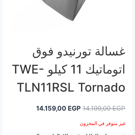
غسالة تورنيدو فوق
اتوماتيك 11 كيلو TWE-
TLN11RSL Tornado
السعر
السعر
14.159,00
EGP
14.199,00
EGP
الأصلي
الحالي
غير متوفر في المخزون
هو:
هو: