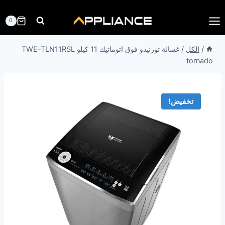
لتجاوز
لى
0
لمحتوى
/
الكل
/
غسالة تورنيدو فوق اتوماتيك 11 كيلو TWE-TLN11RSL
tornado
تخفيض!