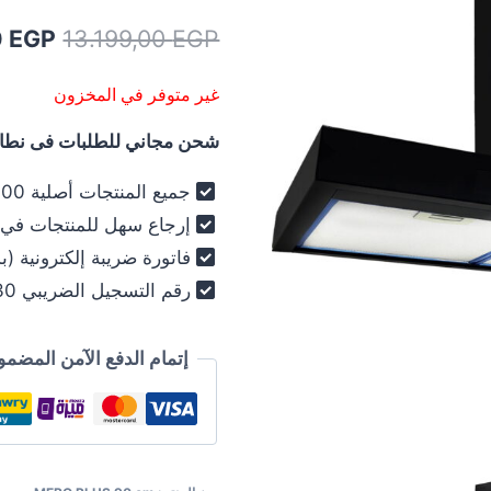
السعر
0
EGP
13.199,00
EGP
الأصلي
غير متوفر في المخزون
هو:
شحن مجاني للطلبات فى نطاق 
,00 EGP.
جميع المنتجات أصلية 100% - فرز أول فقط .
إرجاع سهل للمنتجات في خلال 30
فاتورة ضريبة إلكترونية (ب
رقم التسجيل الضريبي 030-012-250 .
إتمام الدفع الآمن المضمو