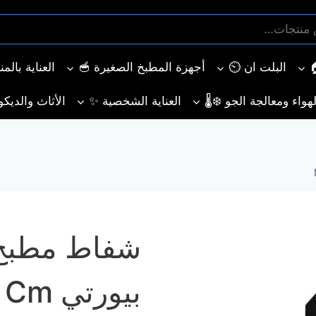
البلت ان ⏲️
أجهزة المطبخ الصغيرة 🥣
العناية بالم
هواء ومعالجة الجو ❄️🌡️
العناية الشخصية ✨
الأثاث والديكو
شفاط مطبخ 
بيورتي MERO PLUS 90 Cm