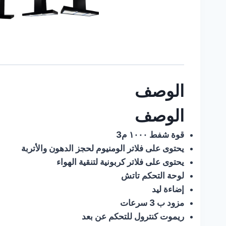
الوصف
الوصف
قوة شفط ١٠٠٠ م3
يحتوى على فلاتر الومنيوم لحجز الدهون والأتربة
يحتوى على فلاتر كربونية لتنقية الهواء
ﻟﻮﺣﺔ ﺍﻟﺘﺤﻜﻢ تاتش
إضاءة ليد
ﻣﺰﻭﺩ ب 3 سرعات
ريموت كنترول للتحكم عن بعد