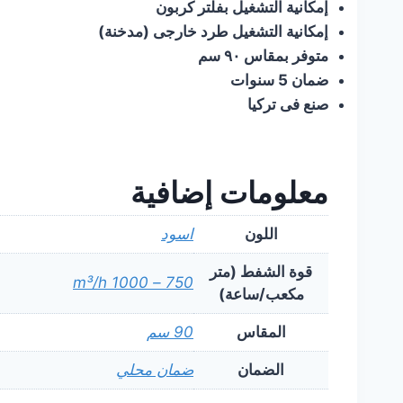
ﺇﻣﻜﺎﻧﻴﺔ ﺍﻟﺘﺸﻐﻴﻞ ﺑﻔﻠﺘﺮ ﻛﺮﺑﻮﻥ
ﺇﻣﻜﺎﻧﻴﺔ ﺍﻟﺘﺸﻐﻴﻞ ﻃﺮﺩ ﺧﺎﺭﺟﻰ (ﻣﺪﺧﻨﺔ)
ﻣﺘﻮﻓﺮ ﺑﻤﻘﺎﺱ ٩٠ سم
ضمان 5 سنوات
ﺻﻨﻊ ﻓﻰ ﺗﺮﻛﻴﺎ
معلومات إضافية
اللون
اسود
قوة الشفط (متر
750 – 1000 m³/h
مكعب/ساعة)
المقاس
90 سم
الضمان
ضمان محلي