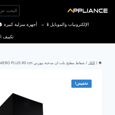
لتجاوز
البحث
لى
بحث
عن:
لمحتوى
الإلكترونيات والموبايل📱
أجهزة منزلية كبيرة 
تكييف ال
/
الكل
/
شفاط مطبخ بلت ان مدخنة بيورتي MERO PLUS 90 cm
تخفيض!