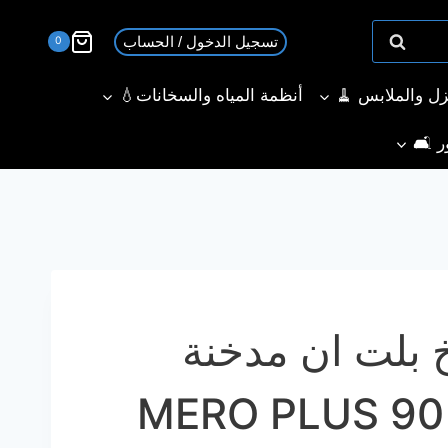
تسجيل الدخول / الحساب
0
نزل والملابس 🧹
أنظمة المياه والسخانات💧
ر 🛋️
بلت ان مدخنة