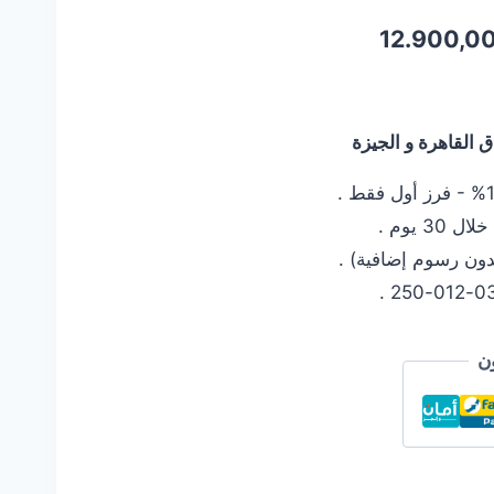
السعر
12.900,0
الحالي
هو:
القاهرة و الجيزة
12.900,00 EGP.
13.199
 يوم .
دون رسوم إضافية) .
ن