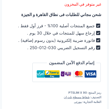
غير متوفر في المخزون
هو:
هو:
شحن مجاني للطلبات فى نطاق القاهرة و الجيزة
4.790,00 EGP.
5.390,00 EGP.
جميع المنتجات أصلية 100% - فرز أول فقط .
إرجاع سهل للمنتجات في خلال 30 يوم .
فاتورة ضريبة إلكترونية (بدون رسوم إضافية) .
رقم التسجيل الضريبي 030-012-250 .
إتمام الدفع الآمن المضمون
رمز المنتج:
PTSLIM X 90
التصنيف:
شفاط مسطح بلت ان
العلامة التجارية:
بيورتى