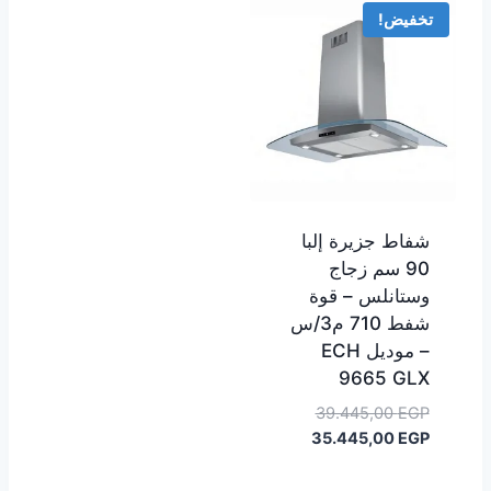
تخفيض!
شفاط جزيرة إلبا
90 سم زجاج
وستانلس – قوة
شفط 710 م3/س
– موديل ECH
9665 GLX
السعر
39.445,00
EGP
السعر
الأصلي
35.445,00
EGP
هو:
الحالي
هو:
39.445,00 EGP.