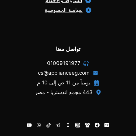
الشروط والأحكام
سياسة الخصوصية
تواصل معنا
01009191977
cs@applianceeg.com
يومياً من 11 ص إلى 10 م
443 مجمع اندستريا - مصر