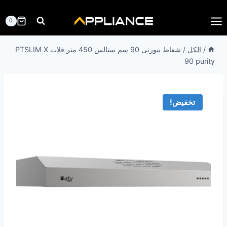
لتجاوز
لى
0
لمحتوى
/
الكل
/
شفاط بيورتى 90 سم ستالس 450 متر فلات PTSLIM X
90 purity
تخفيض!