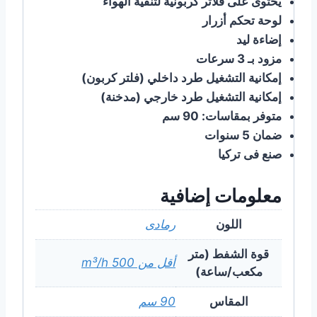
يحتوى على فلاتر كربونية لتنقية الهواء
ﻟﻮﺣﺔ تحكم أزرار
إضاءة ليد
ﻣﺰﻭﺩ بـ 3 سرعات
ﺇﻣﻜﺎﻧﻴﺔ ﺍﻟﺘﺸﻐﻴﻞ طرد داخلي (فلتر كربون)
إمكانية التشغيل طرد خارجي (مدخنة)
ﻣﺘﻮﻓﺮ ﺑﻤﻘﺎسات: 90 سم
ضمان 5 سنوات
ﺻﻨﻊ ﻓﻰ ﺗﺮﻛﻴﺎ
معلومات إضافية
اللون
رمادى
قوة الشفط (متر
أقل من 500 m³/h
مكعب/ساعة)
المقاس
90 سم