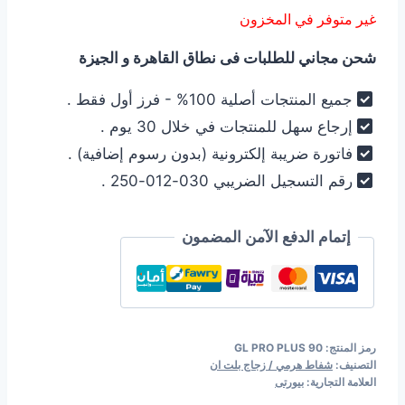
الأصلي
الحالي
غير متوفر في المخزون
هو:
هو:
شحن مجاني للطلبات فى نطاق القاهرة و الجيزة
16.500,00 EGP.
18.500,00 EGP.
جميع المنتجات أصلية 100% - فرز أول فقط .
إرجاع سهل للمنتجات في خلال 30 يوم .
فاتورة ضريبة إلكترونية (بدون رسوم إضافية) .
رقم التسجيل الضريبي 030-012-250 .
إتمام الدفع الآمن المضمون
رمز المنتج:
GL PRO PLUS 90
التصنيف:
شفاط هرمي / زجاج بلت ان
العلامة التجارية:
بيورتى