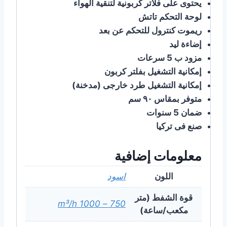
يحتوى على فلاتر كربونية لتنقية الهواء
ﻟﻮﺣﺔ ﺍﻟﺘﺤﻜﻢ تاتش
ريموت كنترول للتحكم عن بعد
إضاءة ليد
ﻣﺰﻭﺩ ب 5 سرعات
ﺇﻣﻜﺎﻧﻴﺔ ﺍﻟﺘﺸﻐﻴﻞ ﺑﻔﻠﺘﺮ ﻛﺮﺑﻮﻥ
ﺇﻣﻜﺎﻧﻴﺔ ﺍﻟﺘﺸﻐﻴﻞ ﻃﺮﺩ ﺧﺎﺭﺟﻰ (ﻣﺪﺧﻨﺔ)
ﻣﺘﻮﻓﺮ ﺑﻤﻘﺎﺱ ٩٠ سم
ضمان 5 سنوات
ﺻﻨﻊ ﻓﻰ ﺗﺮﻛﻴﺎ
معلومات إضافية
اللون
اسود
قوة الشفط (متر
750 – 1000 m³/h
مكعب/ساعة)