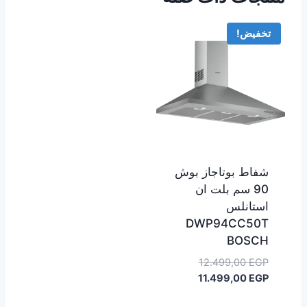
تخفيض!
شفاط بوتاجاز بوش
90 سم بلت ان
استانلس
DWP94CC50T
BOSCH
السعر
12.499,00
EGP
السعر
الأصلي
11.499,00
EGP
هو:
الحالي