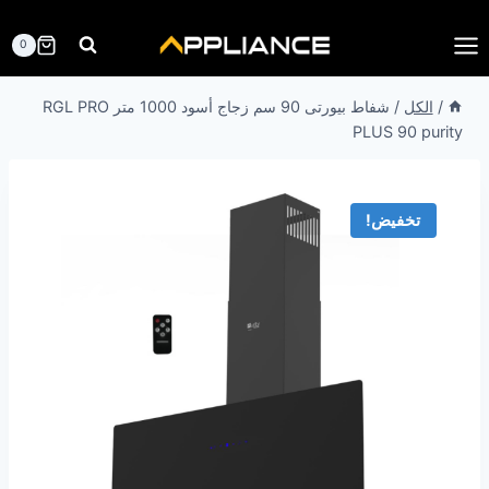
لتجاوز
لى
0
لمحتوى
/
الكل
/
شفاط بيورتى 90 سم زجاج أسود 1000 متر RGL PRO
PLUS 90 purity
تخفيض!