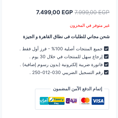
السعر
السعر
7.499,00
EGP
7.999,00
EGP
الأصلي
الحالي
غير متوفر في المخزون
هو:
هو:
شحن مجاني للطلبات فى نطاق القاهرة و الجيزة
7.499,00 EGP.
7.999,00 EGP.
جميع المنتجات أصلية 100% - فرز أول فقط .
إرجاع سهل للمنتجات في خلال 30 يوم .
فاتورة ضريبة إلكترونية (بدون رسوم إضافية) .
رقم التسجيل الضريبي 030-012-250 .
إتمام الدفع الآمن المضمون