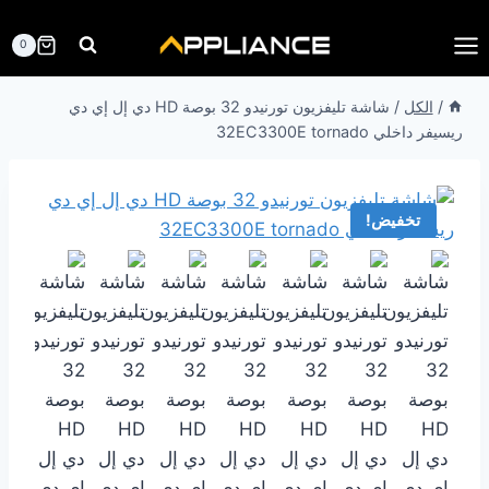
لتجاوز
لى
0
لمحتوى
/
الكل
/
شاشة تليفزيون تورنيدو 32 بوصة HD دي إل إي دي
ريسيفر داخلي 32EC3300E tornado
تخفيض!