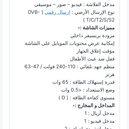
مدخل الفلاشة : فيديو – صور – موسيقى
نوع الإرسال الأرضي :
إرسال رقمي
( DVB-
T/C/T2/S/S2 )
مميزات الشاشة :-
مزودة بريسيفر داخلي
إمكانية عرض محتويات الموبايل على الشاشة
مؤقت إغلاق الجهاز
قفل ضد عبث الأطفال
منظم جهد تلقائي : 110-240 فولت / 47-63
هرتز
قدرة إستهلاك الطاقة : 65 وات
وضع الاستعداد : <0.5 وات
مستوى كفاءة الطاقة : ( D )
المداخل و المخارج :-
مدخل آريال : 1
مدخل فيديو : 1
مدخل اتش دي ام اى : 2