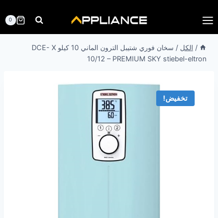
لتجاوز
لى
0
لمحتوى
/
الكل
/
سخان فوري شتيبل الترون الماني 10 كيلو DCE- X
10/12 – PREMIUM SKY stiebel-eltron
تخفيض!