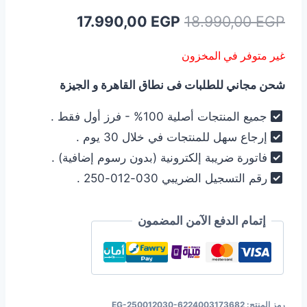
السعر
السعر
17.990,00
EGP
18.990,00
EGP
الأصلي
الحالي
غير متوفر في المخزون
هو:
هو:
شحن مجاني للطلبات فى نطاق القاهرة و الجيزة
17.990,00 EGP.
18.990,00 EGP.
جميع المنتجات أصلية 100% - فرز أول فقط .
إرجاع سهل للمنتجات في خلال 30 يوم .
فاتورة ضريبة إلكترونية (بدون رسوم إضافية) .
رقم التسجيل الضريبي 030-012-250 .
إتمام الدفع الآمن المضمون
رمز المنتج:
EG-250012030-6224003173682