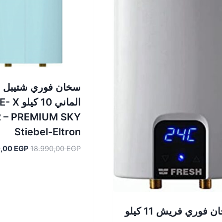
سخان فوري شتيبل ا
الماني 10 كي
2 – PREMIUM SKY
Stiebel-Eltron
السعر
0,00
EGP
18.990,00
EGP
الأصلي
هو:
.990,00 EGP.
سخان فوري فريش 11 كيلو