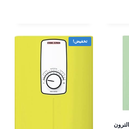
تخفيض!
لترون