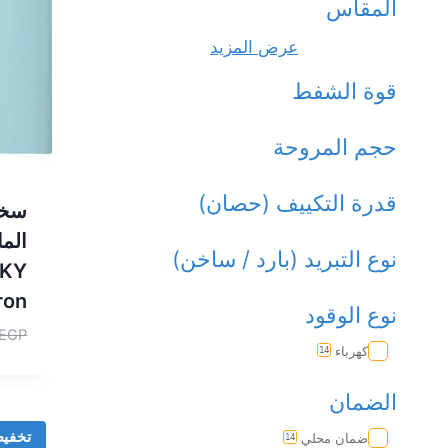
المقاس
عرض المزيد
قوة الشفط
حجم المروحة
قدرة التكييف (حصان)
سخا
نوع التبريد (بارد / ساخن)
SKY
ron
نوع الوقود
EGP
كهرباء
14
الضمان
تخفي
ضمان محلي
14