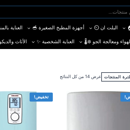
البلت ان ⏲️
أجهزة المطبخ الصغيرة 🥣
العناية بالم
هواء ومعالجة الجو ❄️🌡️
العناية الشخصية ✨
الأثاث والديكو
تم
عرض ⁦14⁩ من كل النتائج
ترة المنتجات
الفرز
حسب
ض!
تخفيض!
الأحدث