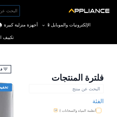
لتجاوز
البحث
لى
بحث
عن:
لمحتوى
الإلكترونيات والموبايل📱
أجهزة منزلية كبيرة 
تكييف ال
فل
فلترة المنتجات
تخفي
الفئة
أنظمة المياه والسخانات💧
14