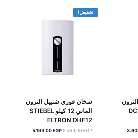
تخفيض!
لترون
سخان فوري شتيبل الترون
لو DCE- C
الماني 12 كيلو STIEBEL
ELTRON DHF12
السعر
السعر
السعر
5.199,00
EGP
5.499,00
EGP
3.60
الحالي
الأصلي
الحالي