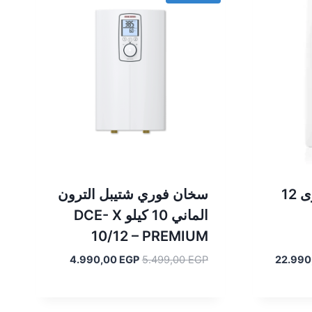
سخان مياة كلاج فورى 12
سخان فوري شتيبل الترون
الماني 10 كيلو DCE- X
10/12 – PREMIUM
السعر
السعر
السعر
4.990,00
EGP
5.499,00
EGP
22.990
الحالي
الأصلي
الحالي
هو:
هو:
هو:
4.990,00 EGP.
5.499,00 EGP.
22.990,00 EGP.
23