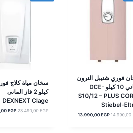
ن فوري شتيبل الترون
الماني 10 كيلو DCE-
كيلو 2 فاز المانى
S10/12 – PLUS CO
DEXNEXT Clage
Stiebel-Elt
السعر
,00
EGP
23.490,00
EGP
السعر
السعر
13.990,00
EGP
14.990,00
الأصلي
الأصلي
الحالي
هو:
هو:
هو:
.490,00 EGP.