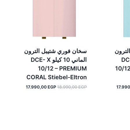
لترون
سخان فوري شتيبل الترون
لو DCE- X
الماني 10 كيلو DCE- X
10/12 – PREMIUM
10/1
CORAL Stiebel-Eltron
السعر
السعر
السعر
17.990,00
EGP
18.990,00
EGP
17.99
الحالي
الأصلي
الحالي
هو:
هو:
هو:
17.990,00 EGP.
18.990,00 EGP.
17.990,00 EGP.
18