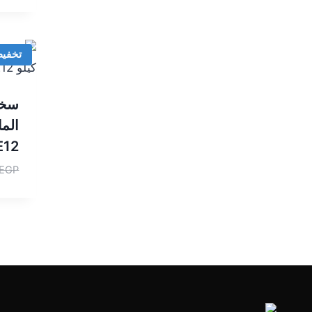
تخفي
سخا
E12
EGP