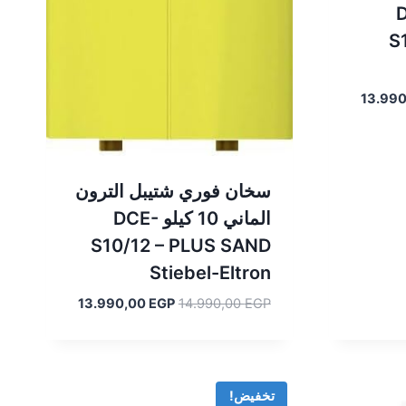
DCE-
S
السعر
13.99
الحالي
هو:
13.990,00 EGP.
14
سخان فوري شتيبل الترون
الماني 10 كيلو DCE-
S10/12 – PLUS SAND
Stiebel-Eltron
السعر
السعر
13.990,00
EGP
14.990,00
EGP
الأصلي
الحالي
هو:
هو:
13.990,00 EGP.
14.990,00 EGP.
تخفيض!