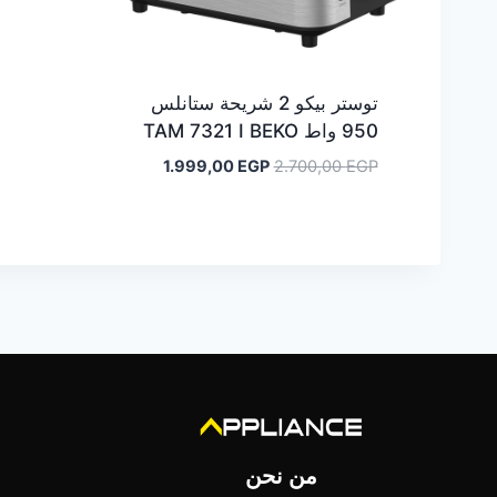
توستر بيكو 2 شريحة ستانلس
950 واط TAM 7321 I BEKO
السعر
السعر
1.999,00
EGP
2.700,00
EGP
الأصلي
الحالي
هو:
هو:
1.999,00 EGP.
2.700,00 EGP.
من نحن