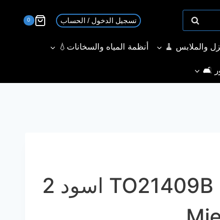
تسجيل الدخول / الحساب
0
نزل والملابس 🧹
أنظمة المياه والسخانات💧
ر 🛋️
توستر ميانتا TO21409B اسود 2