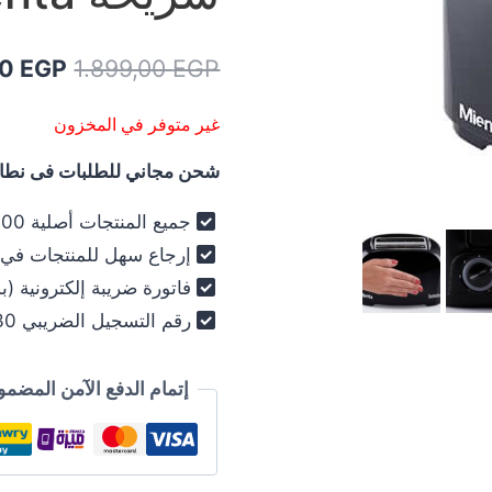
السعر
00
EGP
1.899,00
EGP
الأصلي
غير متوفر في المخزون
هو:
شحن مجاني للطلبات فى نطاق 
99,00 EGP.
جميع المنتجات أصلية 100% - فرز أول فقط .
إرجاع سهل للمنتجات في خلال 30
فاتورة ضريبة إلكترونية (ب
رقم التسجيل الضريبي 030-012-250 .
إتمام الدفع الآمن المضمو