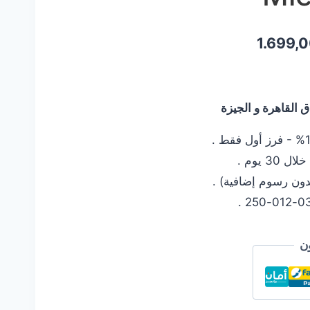
السعر
1.699,
الحالي
هو:
القاهرة و الجيزة
1.699,00 EGP.
1.8
 يوم .
دون رسوم إضافية) .
ن