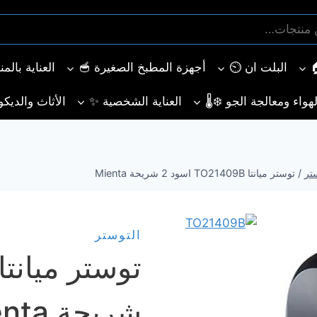
البلت ان ⏲️
أجهزة المطبخ الصغيرة 🥣
العناية بالم
هواء ومعالجة الجو ❄️🌡️
العناية الشخصية ✨
الأثاث والديكو
ستر
/
توستر ميانتا TO21409B اسود 2 شريحة Mienta
التوستر
شريحة Mienta