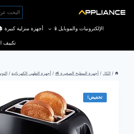
لتجاوز
البحث
لى
بحث
عن:
لمحتوى
الإلكترونيات والموبايل📱
أجهزة منزلية كبيرة 
تكييف ال
/
الكل
/
أجهزة المطبخ الصغيرة 🥣
/
أجهزة الطهي الكهربائية
/
التو
تخفيض!