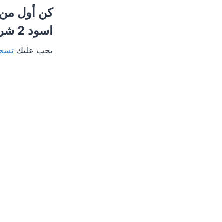
اسود 2 شريحة Mienta”
يجب عليك
تسجي