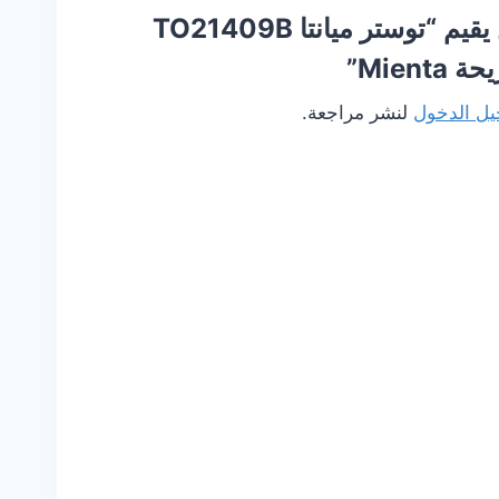
كن أول من يقيم “توستر ميانتا TO21409B
ل الدخول
لنشر مراجعة.