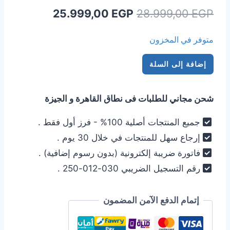
السعر
السعر
25.999,00
EGP
28.999,00
EGP
الأصلي
الحالي
متوفر في المخزون
هو:
هو:
كمية
25.999,00 EGP.
28.999,00 EGP.
إضافة إلى السلة
تليفزيون
هاير
شحن مجاني للطلبات فى نطاق القاهرة و الجيزة
55
بوصة
جميع المنتجات أصلية 100% - فرز أول فقط .
سمارت
إرجاع سهل للمنتجات في خلال 30 يوم .
جوجل
فاتورة ضريبة إلكترونية (بدون رسوم إضافية) .
الذكي
رقم التسجيل الضريبي 030-012-250 .
144
هرتز
4K
إتمام الدفع الآمن المضمون
QLED
H55S90EU