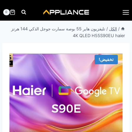
لتجاوز
لى
0
لمحتوى
/
الكل
/
تليفزيون هاير 55 بوصة سمارت جوجل الذكي 144 هرتز
4K QLED H55S90EU haier
تخفيض!