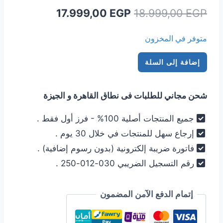
السعر
السعر
17.999,00
EGP
18.999,00
EGP
الأصلي
الحالي
متوفر في المخزون
هو:
هو:
كمية
17.999,00 EGP.
18.999,00 EGP.
إضافة إلى السلة
تليفزيون
هاير
شحن مجاني للطلبات فى نطاق القاهرة و الجيزة
50
بوصة
جميع المنتجات أصلية 100% - فرز أول فقط .
سمارت
إرجاع سهل للمنتجات في خلال 30 يوم .
جوجل
فاتورة ضريبة إلكترونية (بدون رسوم إضافية) .
الذكي
رقم التسجيل الضريبي 030-012-250 .
60
هرتز
4K
إتمام الدفع الآمن المضمون
UHD
H50K80EU