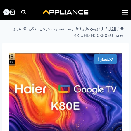
لتجاوز
لى
0
لمحتوى
/
الكل
/
تليفزيون هاير 50 بوصة سمارت جوجل الذكي 60 هرتز
4K UHD H50K80EU haier
تخفيض!