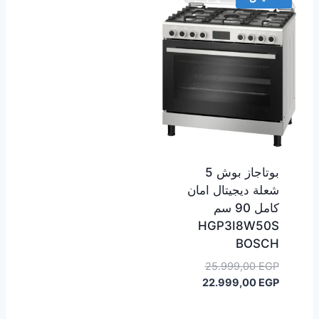
بوتاجاز بوش 5
شعلة ديجيتال امان
كامل 90 سم
HGP3I8W50S
BOSCH
السعر
25.999,00
EGP
السعر
الأصلي
22.999,00
EGP
هو:
الحالي
هو:
25.999,00 EGP.