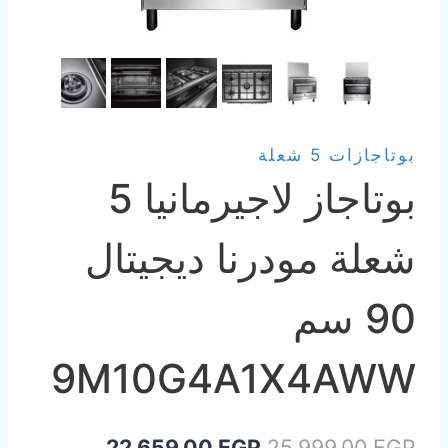
بوتاجازات 5 شعلة
بوتاجاز لاجيرمانيا 5
شعلة مودرنا ديجيتال
90 سم
9M10G4A1X4AWW
السعر
السعر
22.659,00
EGP
25.999,00
EGP