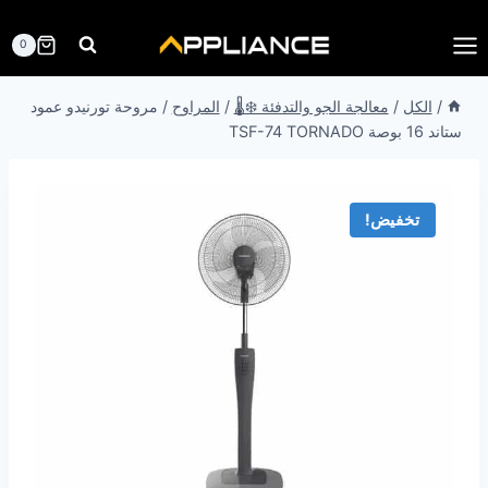
لتجاوز
لى
0
لمحتوى
/
الكل
/
معالجة الجو والتدفئة ❄️🌡️
/
المراوح
/
مروحة تورنيدو عمود
ستاند 16 بوصة TSF-74 TORNADO
تخفيض!