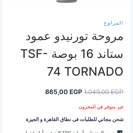
المراوح
مروحة تورنيدو عمود
ستاند 16 بوصة TSF-
74 TORNADO
السعر
السعر
865,00
EGP
1.049,00
EGP
الأصلي
الحالي
غير متوفر في المخزون
هو:
هو:
شحن مجاني للطلبات فى نطاق القاهرة و الجيزة
865,00 EGP.
1.049,00 EGP.