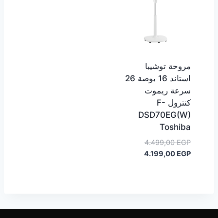
مروحة توشيبا
استاند 16 بوصة 26
سرعة ريموت
كنترول F-
DSD70EG(W)
Toshiba
السعر
4.499,00
EGP
السعر
الأصلي
4.199,00
EGP
هو:
الحالي
هو:
4.499,00 EGP.
4.199,00 EGP.