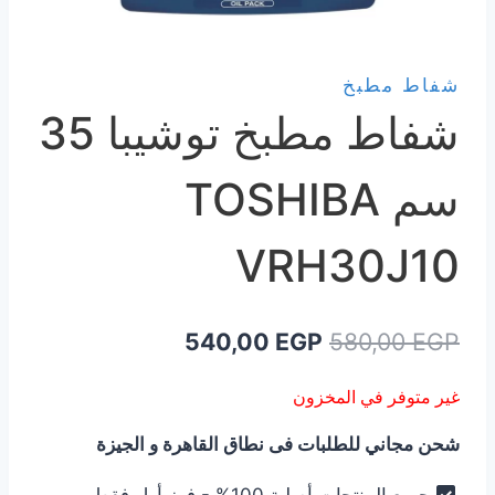
شفاط مطبخ
شفاط مطبخ توشيبا 35
سم TOSHIBA
VRH30J10
السعر
السعر
540,00
EGP
580,00
EGP
الأصلي
الحالي
غير متوفر في المخزون
هو:
هو:
شحن مجاني للطلبات فى نطاق القاهرة و الجيزة
540,00 EGP.
580,00 EGP.