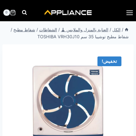
لتجاوز
لى
0
لمحتوى
/
الكل
/
العناية بالمنزل والملابس 🧹
/
الشفاطات
/
شفاط مطبخ
/
شفاط مطبخ توشيبا 35 سم TOSHIBA VRH30J10
تخفيض!