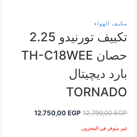
مكيف الهواء
تكييف تورنيدو 2.25
حصان TH-C18WEE
بارد ديچيتال
TORNADO
السعر
السعر
12.750,00
EGP
12.799,00
EGP
الأصلي
الحالي
غير متوفر في المخزون
هو:
هو: