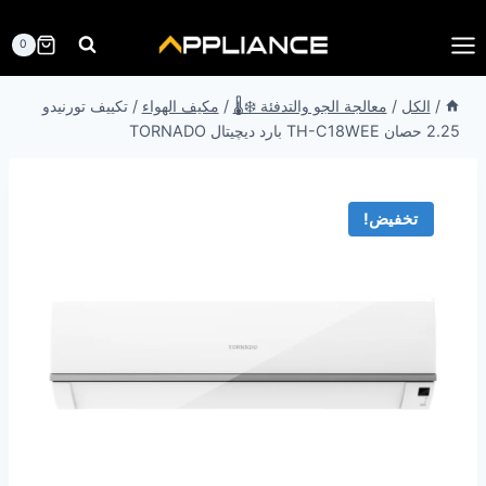
لتجاوز
لى
0
لمحتوى
/
الكل
/
معالجة الجو والتدفئة ❄️🌡️
/
مكيف الهواء
/
تكييف تورنيدو
2.25 حصان TH-C18WEE بارد ديچيتال TORNADO
تخفيض!