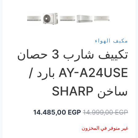
مكيف الهواء
تكييف شارب 3 حصان
AY-A24USE بارد /
ساخن SHARP
السعر
السعر
14.485,00
EGP
14.999,00
EGP
الأصلي
الحالي
غير متوفر في المخزون
هو:
هو: