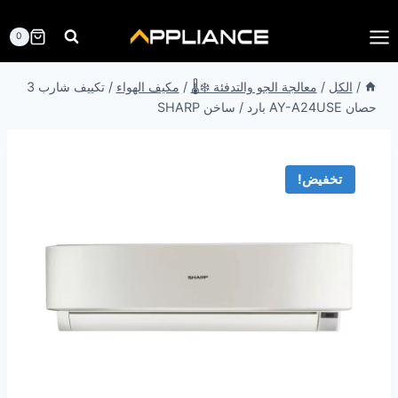
لتجاوز
لى
0
لمحتوى
/
الكل
/
معالجة الجو والتدفئة ❄️🌡️
/
مكيف الهواء
/
تكييف شارب 3
حصان AY-A24USE بارد / ساخن SHARP
تخفيض!