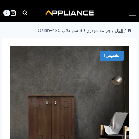
لتجاوز
لى
0
لمحتوى
/
الكل
/
جزامة مودرن 80 سم قلاب Qalab-425
تخفيض!