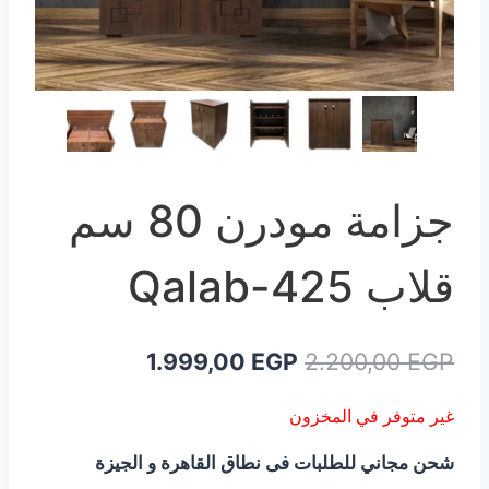
جزامة مودرن 80 سم
قلاب Qalab-425
السعر
السعر
1.999,00
EGP
2.200,00
EGP
الأصلي
الحالي
غير متوفر في المخزون
هو:
هو:
شحن مجاني للطلبات فى نطاق القاهرة و الجيزة
1.999,00 EGP.
2.200,00 EGP.